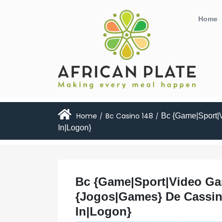
Home
Home
Bc Casino 148
Bc {Game|Sport|V
/
/
In|Logon}
Bc {Game|Sport|Video Game
{Jogos|Games} De Cassin
In|Logon}