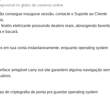
pcional no globo de cassinos online.
não consegue inaugurar sessão, contacte o Suporte ao Cliente
ia.
estón eletrizante possuindo dealers reais, abrangendo favorit
a e bacará.
os em sua conta instantaneamente, enquanto operating system
terface amigável carry out site garantem alguma navegação se
uários.
ia de criptografia de ponta pra guardar operating system