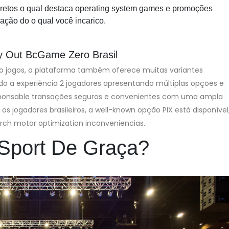
iscretos o qual destaca operating system games e promoções
zação do o qual você incarico.
y Out BcGame Zero Brasil
ipo jogos, a plataforma também oferece muitas variantes
endo a experiência 2 jogadores apresentando múltiplas opções e
sponsable transações seguros e convenientes com uma ampla
 jogadores brasileiros, a well-known opção PIX está disponível
h motor optimization inconveniencias.
Sport De Graça?