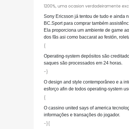
1200%, uma ocasion verdadeiramente exce
Sony Ericsson já tentou de tudo e ainda 
BC.Sport para comprar também assistênc
Ela proporciona um ambiente de game ao f
dos fãs asi como baccarat ao festón, rolet
{
Operating-system depósitos são creditad
saques são processados em 24 horas.
-}
O design and style contemporâneo e a in
esforço afin de todos operating-system us
{
O cassino united says of america tecnolog
informações e transações do jogador.
-}{