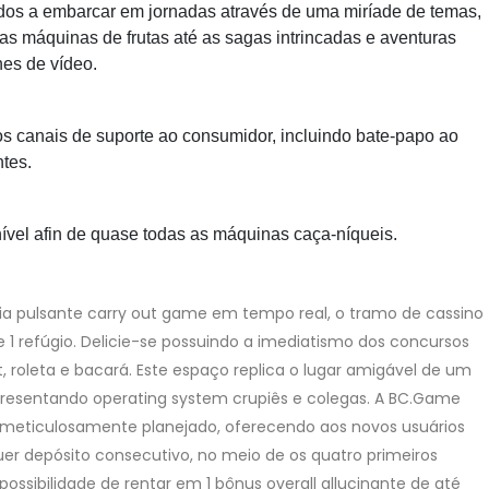
dos a embarcar em jornadas através de uma miríade de temas,
as máquinas de frutas até as sagas intrincadas e aventuras
es de vídeo.
ios canais de suporte ao consumidor, incluindo bate-papo ao
ntes.
vel afin de quase todas as máquinas caça-níqueis.
ia pulsante carry out game em tempo real, o tramo de cassino
 1 refúgio. Delicie-se possuindo a imediatismo dos concursos
t, roleta e bacará. Este espaço replica o lugar amigável de um
apresentando operating system crupiês e colegas. A BC.Game
o meticulosamente planejado, oferecendo aos novos usuários
er depósito consecutivo, no meio de os quatro primeiros
possibilidade de rentar em 1 bônus overall allucinante de até