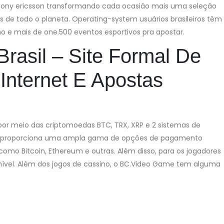
á sony ericsson transformando cada ocasião mais uma seleção
 de todo o planeta. Operating-system usuários brasileiros têm
 e mais de one.500 eventos esportivos pra apostar.
rasil – Site Formal De
Internet E Apostas
or meio das criptomoedas BTC, TRX, XRP e 2 sistemas de
me proporciona uma ampla gama de opções de pagamento
 como Bitcoin, Ethereum e outras. Além disso, para os jogadores
ponível. Além dos jogos de cassino, o BC.Video Game tem alguma