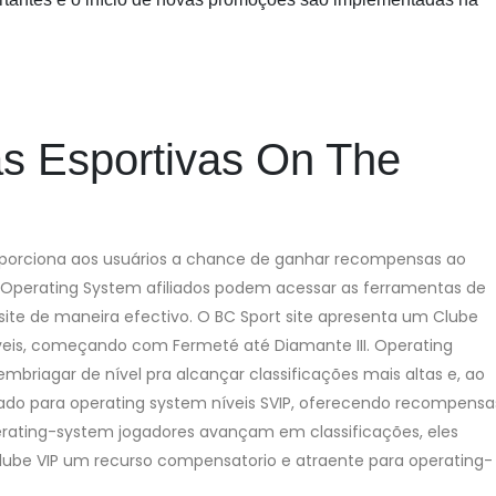
s Esportivas On The
oporciona aos usuários a chance de ganhar recompensas ao
o. Operating System afiliados podem acessar as ferramentas de
site de maneira efectivo. O BC Sport site apresenta um Clube
eis, começando com Fermeté até Diamante III. Operating
mbriagar de nível pra alcançar classificações mais altas e, ao
zado para operating system níveis SVIP, oferecendo recompensa
erating-system jogadores avançam em classificações, eles
lube VIP um recurso compensatorio e atraente para operating-