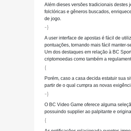
Além dieses versões tradicionais destes 
folclóricas e gêneros buscados, enriquec
de jogo.
-}
A user interface de apostas é fácil de uti
pontuações, tornando mais fácil manter-s
Um dos destaques em relação à BC Sport 
criptomoedas como também a regulamentaç
{
Porém, caso a casa decida estatuir sua si
partir de o qual cumpra as novas exigênci
-}
O BC Video Game oferece alguma seleção
possuindo supplier ao palpitante e origin
{
As notificações relacionada eventos imp