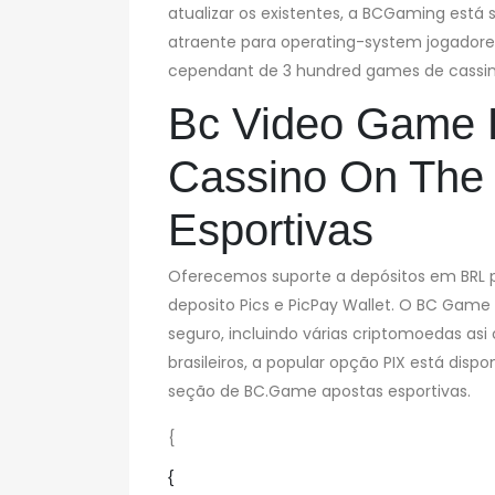
atualizar os existentes, a BCGaming est
atraente para operating-system jogadores
cependant de 3 hundred games de cassino
Bc Video Game B
Cassino On The 
Esportivas
Oferecemos suporte a depósitos em BRL p
deposito Pics e PicPay Wallet. O BC Ga
seguro, incluindo várias criptomoedas asi
brasileiros, a popular opção PIX está dis
seção de BC.Game apostas esportivas.
{
{