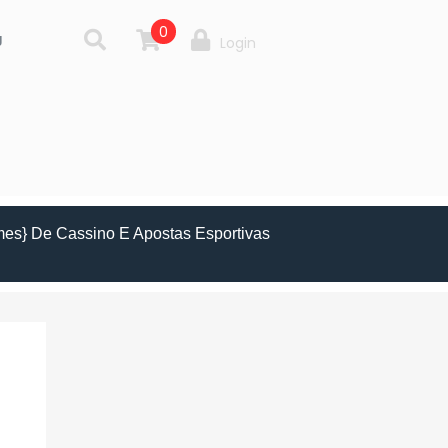
0
g
Login
mes} De Cassino E Apostas Esportivas