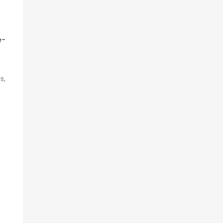
e-
s,