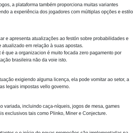
jogos, a plataforma também proporciona muitas variantes
endo a experiência dos jogadores com múltiplas opções e estil
lizar e apresenta atualizações ao festón sobre probabilidades e
e atualizado em relação à suas apostas.
é que a organizacion é muito focada zero pagamento por
ão brasileira não da voie isto.
tuação exigiendo alguma licença, ela pode vomitar ao setor, a
as legais impostas vello governo.
 variada, incluindo caça-níqueis, jogos de mesa, games
ais exclusivos tais como Plinko, Miner e Conjecture.
ortantes e o início de novas promoções são implementadas na