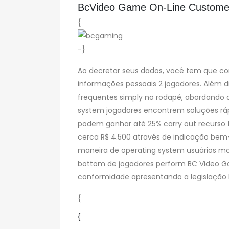
BcVideo Game On-Line Custome
{
-}
Ao decretar seus dados, você tem que co
informações pessoais 2 jogadores. Além di
frequentes simply no rodapé, abordando 
system jogadores encontrem soluções ráp
podem ganhar até 25% carry out recurso f
cerca R$ 4.500 através de indicação be
maneira de operating system usuários m
bottom de jogadores perform BC Video Ga
conformidade apresentando a legislação b
{
{