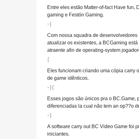
Entre eles estão Matter-of-fact Have fun
gaming e Festón Gaming.
-}
Com nossa squadra de desenvolvedores 
atualizar os existentes, a BCGaming est
atraente afin de operating-system jogado
{
Eles funcionam criando uma cópia carry ou
de game idênticos.
-}{
Esses jogos são únicos pra o BC.Game, p
diferenciadas la cual não tem an op??o d
-}
A software carry out BC Video Game foi pr
iniciantes.