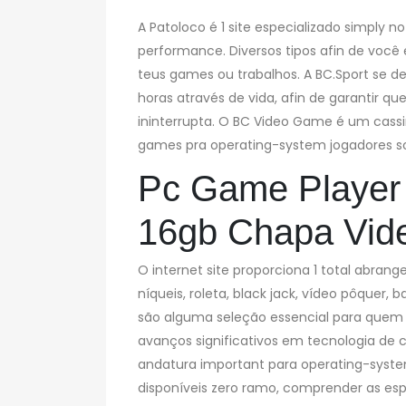
A Patoloco é 1 site especializado simply n
performance. Diversos tipos afin de você
teus games ou trabalhos. A BC.Sport se de
horas através de vida, afin de garantir 
ininterrupta. O BC Video Game é um cass
games pra operating-system jogadores so
Pc Game Player 
16gb Chapa Vid
O internet site proporciona 1 total abran
níqueis, roleta, black jack, vídeo pôquer,
são alguma seleção essencial para que
avanços significativos em tecnologia de
andatura important para operating-syste
disponíveis zero ramo, comprender as espe