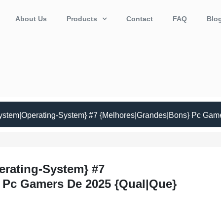
About Us
Products
Contact
FAQ
Blo
ystem|Operating-System} #7 {Melhores|Grandes|Bons} Pc Gam
erating-System} #7
 Pc Gamers De 2025 {Qual|Que}