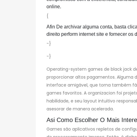
online.
{
Afin De archivar alguma conta, basta clica
direito perform internet site e fornecer os 
-}
-}
Operating-system games de black jack de
proporcionar altos pagamentos. Alguma 
interface amigável, que torna também fác
games favoritos. A organizacion foi projeta
habilidade, e seu layout intuitivo respon
asesorar de manera acelerada.
Asi Como Escolher O Mais Inte
Games são aplicativos repletos de confi
de processamento imenso. Então, é dicho 