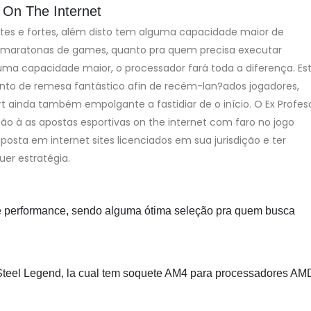
 On The Internet
es e fortes, além disto tem alguma capacidade maior de
 maratonas de games, quanto pra quem precisa executar
uma capacidade maior, o processador fará toda a diferença. Es
to de remesa fantástico afin de recém-lan?ados jogadores,
t ainda também empolgante a fastidiar de o início. O Ex Profes
ação à as apostas esportivas on the internet com faro no jogo
posta em internet sites licenciados em sua jurisdição e ter
er estratégia.
o e performance, sendo alguma ótima seleção pra quem busca
Steel Legend, la cual tem soquete AM4 para processadores AM