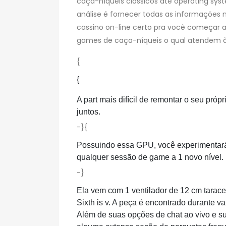
caça-níqueis clássicos até operating sys
análise é fornecer todas as informações 
cassino on-line certo pra você começar a
games de caça-níqueis o qual atendem às
{
{
A part mais difícil de remontar o seu pr
juntos.
-}{
Possuindo essa GPU, você experimentará 
qualquer sessão de game a 1 novo nível.
-}
Ela vem com 1 ventilador de 12 cm taracea
Sixth is v. A peça é encontrado durante va
Além de suas opções de chat ao vivo e s