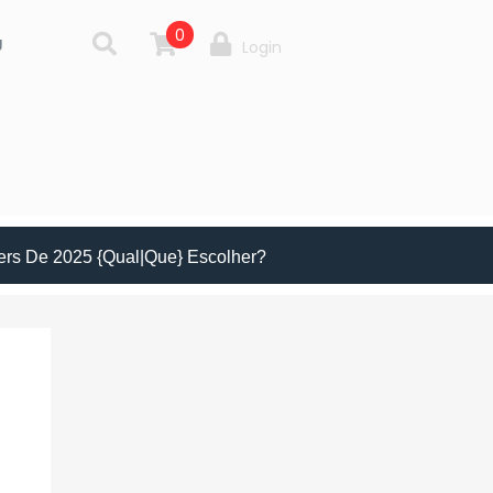
0
g
Login
ers De 2025 {Qual|Que} Escolher?