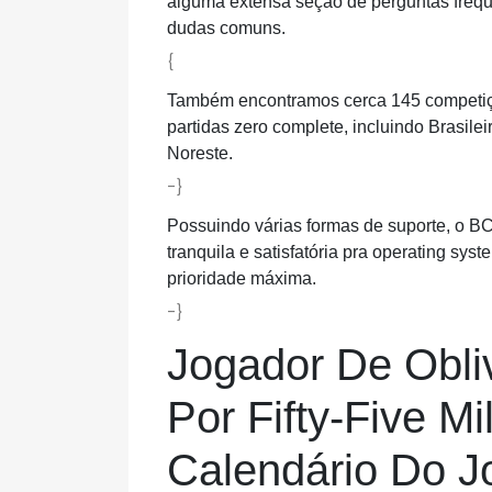
alguma extensa seção de perguntas frequ
dudas comuns.
{
Também encontramos cerca 145 competiçõe
partidas zero complete, incluindo Brasile
Noreste.
-}
Possuindo várias formas de suporte, o B
tranquila e satisfatória pra operating sys
prioridade máxima.
-}
Jogador De Obli
Por Fifty-Five M
Calendário Do J