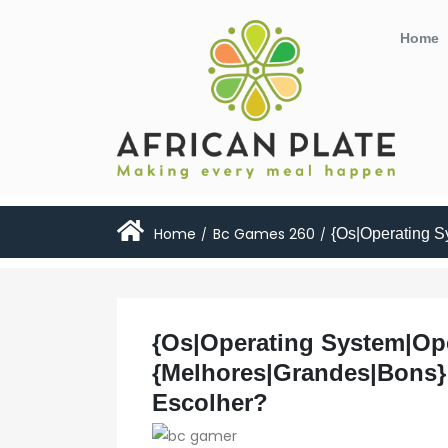
Home
Home
Bc Games 260
{Os|Operating S
/
/
{Os|Operating System|Op
{Melhores|Grandes|Bons}
Escolher?