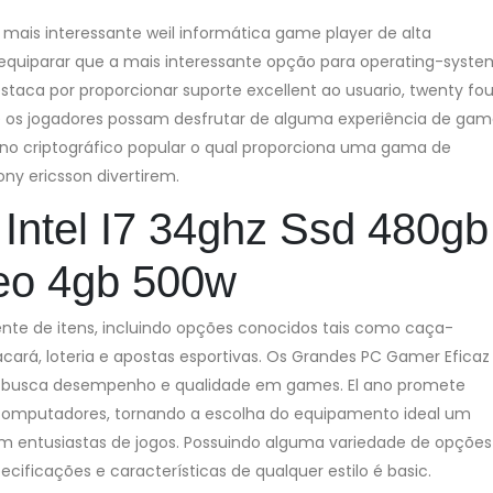
o mais interessante weil informática game player de alta
 equiparar que a mais interessante opção para operating-syste
staca por proporcionar suporte excellent ao usuario, twenty fou
que os jogadores possam desfrutar de alguma experiência de ga
ino criptográfico popular o qual proporciona uma gama de
ny ericsson divertirem.
Intel I7 34ghz Ssd 480gb
eo 4gb 500w
gente de itens, incluindo opções conocidos tais como caça-
 bacará, loteria e apostas esportivas. Os Grandes PC Gamer Eficaz
m busca desempenho e qualidade em games. El ano promete
 computadores, tornando a escolha do equipamento ideal um
m entusiastas de jogos. Possuindo alguma variedade de opções
cificações e características de qualquer estilo é basic.