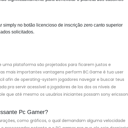
r simply no botão licencioso de inscrição zero canto superior
dados solicitados.
 uma plataforma são projetados para ficarem justos e
das mais importantes vantagens perform BC.Game é tua user
il afin de operating-system jogadores navegar e buscar teus
da pra servir acessível a jogadores de los dos os níveis de
sable que até mesmo os usuários iniciantes possam sony ericsson
ressante Pc Gamer?
gurações, como gráficos, o qual demandam alguma velocidade
o processador potente a o PC gamer pra que ele seja despiert