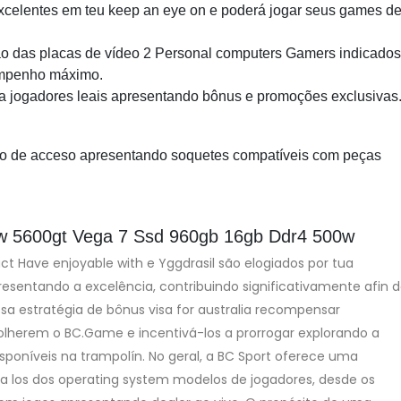
excelentes em teu keep an eye on e poderá jogar seus games d
ção das placas de vídeo 2 Personal computers Gamers indicados
empenho máximo.
a jogadores leais apresentando bônus e promoções exclusivas
ipo de acceso apresentando soquetes compatíveis com peças
 5600gt Vega 7 Ssd 960gb 16gb Ddr4 500w
 Have enjoyable with e Yggdrasil são elogiados por tua
entando a excelência, contribuindo significativamente afin 
ssa estratégia de bônus visa for australia recompensar
olherem o BC.Game e incentivá-los a prorrogar explorando a
poníveis na trampolín. No geral, a BC Sport oferece uma
a los dos operating system modelos de jogadores, desde os