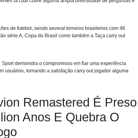
entes la cual cobre alguma ampla diversidade de perguntas e
s de futebol, sendo several torneios brasileiros com 46
irão série A, Copa do Brasil como também a Taça carry out
C Sport demonstra o compromisso em fiar uma experiência
tem usuários, tornando a satisfação carry out jogador alguma
vion Remastered É Preso
illion Anos E Quebra O
ogo