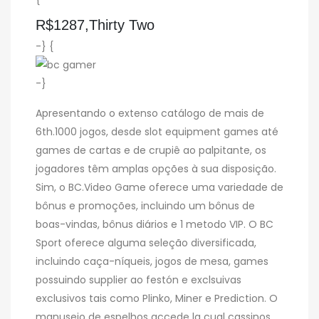
R$1287,Thirty Two
-} {
-}
Apresentando o extenso catálogo de mais de
6th.1000 jogos, desde slot equipment games até
games de cartas e de crupiê ao palpitante, os
jogadores têm amplas opções à sua disposição.
Sim, o BC.Video Game oferece uma variedade de
bônus e promoções, incluindo um bônus de
boas-vindas, bônus diários e 1 metodo VIP. O BC
Sport oferece alguma seleção diversificada,
incluindo caça-níqueis, jogos de mesa, games
possuindo supplier ao festón e exclsuivas
exclusivos tais como Plinko, Miner e Prediction. O
manuseio de espelhos accede la cual cassinos