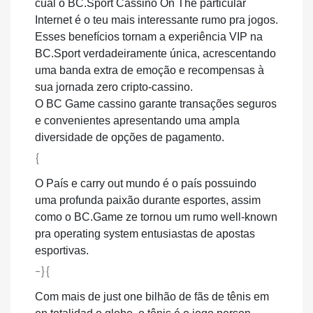
cual o BC.Sport Cassino On The particular
Internet é o teu mais interessante rumo pra jogos.
Esses benefícios tornam a experiência VIP na
BC.Sport verdadeiramente única, acrescentando
uma banda extra de emoção e recompensas à
sua jornada zero cripto-cassino.
O BC Game cassino garante transações seguros
e convenientes apresentando uma ampla
diversidade de opções de pagamento.
{
O País e carry out mundo é o país possuindo
uma profunda paixão durante esportes, assim
como o BC.Game ze tornou um rumo well-known
pra operating system entusiastas de apostas
esportivas.
-}{
Com mais de just one bilhão de fãs de tênis em