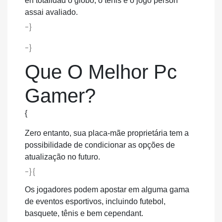
en totalidad o globo, o tênis é o jogo person
assai avaliado.
-}
-}
Que O Melhor Pc
Gamer?
{
Zero entanto, sua placa-mãe proprietária tem a
possibilidade de condicionar as opções de
atualização no futuro.
-}{
Os jogadores podem apostar em alguma gama
de eventos esportivos, incluindo futebol,
basquete, tênis e bem cependant.