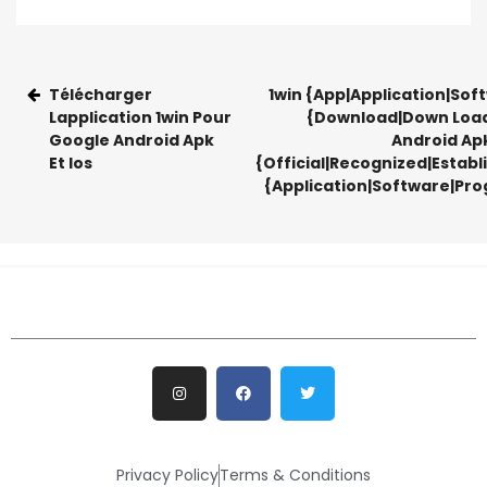
Télécharger
1win {App|Application|Sof
Lapplication 1win Pour
{Download|Down Loa
Google Android Apk
Android Apk
Et Ios
{Official|Recognized|Establ
{Application|Software|Pr
Privacy Policy
Terms & Conditions