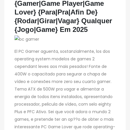
{Gamer|Game Player|Game
Lover} {Para|Pra|Afin De}
{Rodar|Girar|Vagar} Qualquer
{Jogo|Game} Em 2025
El PC Gamer aguenta, sostanzialmente, los dos
operating system modelos de games 2
cependant leves aos mais pesados! Fonte de
400W o capacitado para segurar a chapa de
vídeo e conexões more zero seu cuarto gamer.
Tema ATX de 500W pra vagar e alimentar a
energia de todos itens instalados, apresentando
processador, pelicula de vídeo, com selo eighty
Plus e PFC Ativo. Sei que você adora o mundo 2
games, e pretende ter an op??o de obter o mais
interessante PC Game Lover que rode operating-