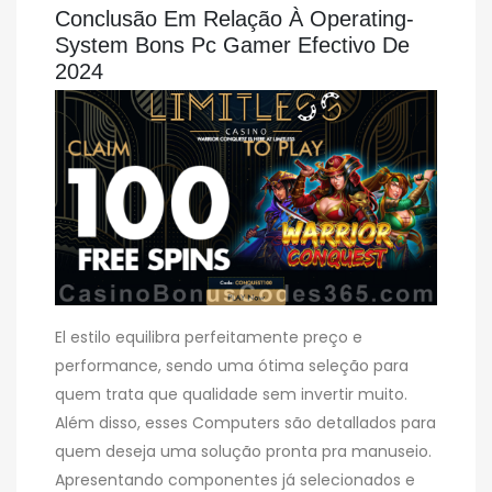
Conclusão Em Relação À Operating-
System Bons Pc Gamer Efectivo De
2024
El estilo equilibra perfeitamente preço e
performance, sendo uma ótima seleção para
quem trata que qualidade sem invertir muito.
Além disso, esses Computers são detallados para
quem deseja uma solução pronta pra manuseio.
Apresentando componentes já selecionados e