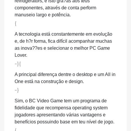
refridgerators, e isto gra?as aos teus
componentes, através de conta perform
manuseio largo e potência.
{
A tecnologia está constantemente em evolução
e, de h?r forma, fica difícil acompanhar muchas
as inova??es e selecionar o melhor PC Game
Lover.
-}{
A principal diferença dentre o desktop e um All in
One está na construção e design.
-}
Sim, o BC Video Game tem um programa de
fidelidade que recompensa operating system
jogadores apresentando várias vantagens e
benefícios possuindo base em teu nível de jogo.
{