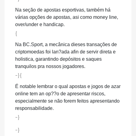
Na seção de apostas esportivas, também há
várias opções de apostas, asi como money line,
over/under e handicap.
{
Na BC.Sport, a mecânica dieses transações de
criptomoedas foi lan?ada afin de servir direta e
holistica, garantindo depósitos e saques
tranquilos pra nossos jogadores.
-}{
É notable lembrar o qual apostas e jogos de azar
online tem an op??o de apresentar riscos,
especialmente se não forem feitos apresentando
responsabilidade.
-}
-}