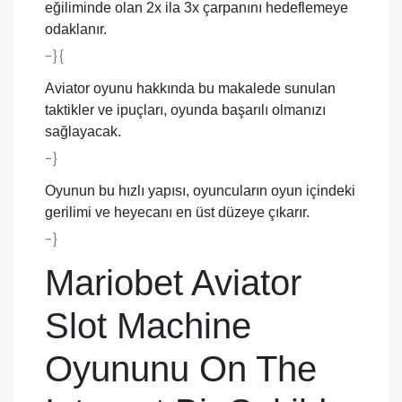
eğiliminde olan 2x ila 3x çarpanını hedeflemeye
odaklanır.
-}{
Aviator oyunu hakkında bu makalede sunulan
taktikler ve ipuçları, oyunda başarılı olmanızı
sağlayacak.
-}
Oyunun bu hızlı yapısı, oyuncuların oyun içindeki
gerilimi ve heyecanı en üst düzeye çıkarır.
-}
Mariobet Aviator
Slot Machine
Oyununu On The