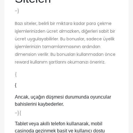
-}
Bazı siteler, belirli bir miktara kadar para çekme
işlemlerinizden ücret almazken, diğerleri sabit bir
ücret uygulayabilirler. Bu bonuslar, sadece üyelik
işlemlerinizin tamamlanmasının ardından
dimension verilir. Bu bonusları kullanmadan önce
reward kullanım şartlarını okumanızı öneririz.
{
{
Ancak, uçağın düşmesi durumunda oyuncular
bahislerini kaybederler.
-}{
Tablet veya akıllı telefon kullanarak, mobil
casinoda gezinmek basit ve kullanıcı dostu