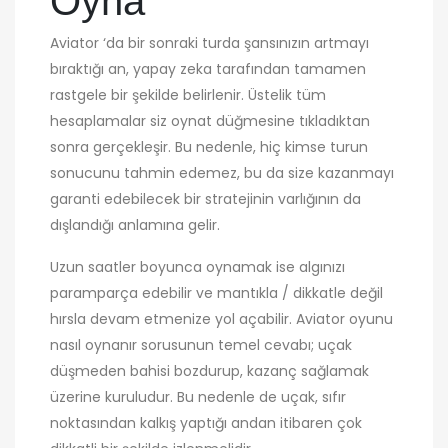
Oyna
Aviator ‘da bir sonraki turda şansınızın artmayı
bıraktığı an, yapay zeka tarafından tamamen
rastgele bir şekilde belirlenir. Üstelik tüm
hesaplamalar siz oynat düğmesine tıkladıktan
sonra gerçekleşir. Bu nedenle, hiç kimse turun
sonucunu tahmin edemez, bu da size kazanmayı
garanti edebilecek bir stratejinin varlığının da
dışlandığı anlamına gelir.
Uzun saatler boyunca oynamak ise algınızı
paramparça edebilir ve mantıkla / dikkatle değil
hırsla devam etmenize yol açabilir. Aviator oyunu
nasıl oynanır sorusunun temel cevabı; uçak
düşmeden bahisi bozdurup, kazanç sağlamak
üzerine kuruludur. Bu nedenle de uçak, sıfır
noktasından kalkış yaptığı andan itibaren çok