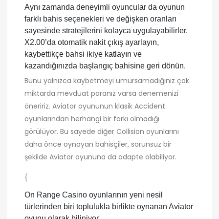
Aynı zamanda deneyimli oyuncular da oyunun
farklı bahis seçenekleri ve değişken oranları
sayesinde stratejilerini kolayca uygulayabilirler.
X2.00’da otomatik nakit çıkış ayarlayın,
kaybettikçe bahsi ikiye katlayın ve
kazandığınızda başlangıç bahisine geri dönün.
Bunu yalnızca kaybetmeyi umursamadığınız çok
miktarda mevduat paranız varsa denemenizi
öneririz. Aviator oyununun klasik Accident
oyunlarından herhangi bir farkı olmadığı
görülüyor. Bu sayede diğer Collision oyunlarını
daha önce oynayan bahisçiler, sorunsuz bir
şekilde Aviator oyununa da adapte olabiliyor.
{
On Range Casino oyunlarının yeni nesil
türlerinden biri toplulukla birlikte oynanan Aviator
oyunu olarak biliniyor.