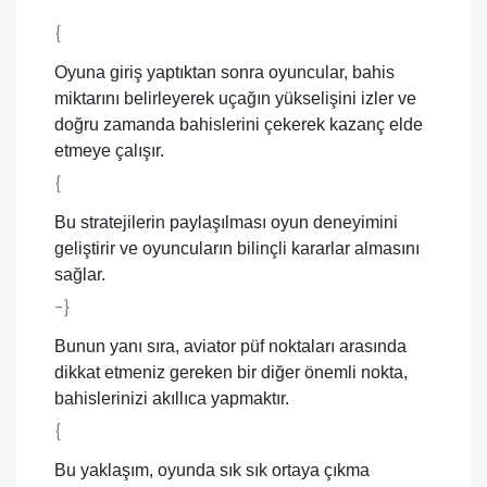
{
Oyuna giriş yaptıktan sonra oyuncular, bahis
miktarını belirleyerek uçağın yükselişini izler ve
doğru zamanda bahislerini çekerek kazanç elde
etmeye çalışır.
{
Bu stratejilerin paylaşılması oyun deneyimini
geliştirir ve oyuncuların bilinçli kararlar almasını
sağlar.
-}
Bunun yanı sıra, aviator püf noktaları arasında
dikkat etmeniz gereken bir diğer önemli nokta,
bahislerinizi akıllıca yapmaktır.
{
Bu yaklaşım, oyunda sık sık ortaya çıkma