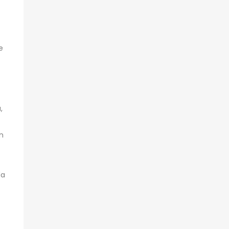
e
,
an
da