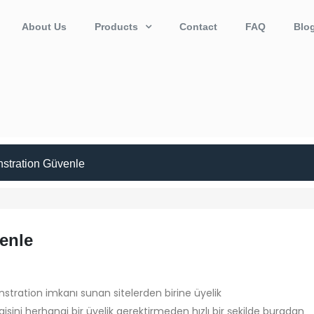
About Us
Products
Contact
FAQ
Blo
stration Güvenle
enle
tration imkanı sunan sitelerden birine üyelik
 bilgisini herhangi bir üyelik gerektirmeden hızlı bir şekilde buradan