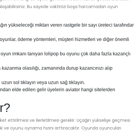
laşabilirsiniz. Bu sayede vaktinizi boşa harcamadan oyun
n yükseleceği miktarı veren rastgele bir sayı üreteci tarafında
yunlar, ödeme yöntemleri, müşteri hizmetleri ve diğer önemli
oyun imkanı tanıyan lolipop bu oyunu çok daha fazla kazançlı
 kazanma olasılığı, zamanında durup kazancınızı alıp
uzun sol tıklayın veya uzun sağ tıklayın.
ndan elde edilen gelir üyelerin aviator hangi sitelerden
r?
t ettirilmesi ve ilerletilmesi gerekir. Uçağın yükselişe geçmesi
k ve oyunu oynama hızını arttıracaktır. Oyunda oyuncuları