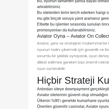
Bu, oyunun tamamen şansa dayalı olmasına
artırabilirsiniz.
Bu sitelerden birini tercih ederken hangi o
mu gibi birçok soruya yanıt aramanız gere
Elbette bu işlemler sırasında sunulan önce
promosyonları da kullanabilirsiniz.
Aviator Oyna – Aviator On Collect
Aviator, şans ve stratejinin mükemmel bi
oyunun tadını çıkarmak için güvenilir ve
sorumlu bir şekilde oynayarak, oyun deneyimi
dikkat edilmesi gereken bazı önemli noktala
oyun oynanabilir.
Hiçbir Strateji K
Ardından siteye downpayment gerçekleştirip
Aviator sitelerinin güvenli olup olmadığını 
Ülkenin %90’ı genelde kumarhane oyunlarını
Önerilen güvenilir casinolar, Aviator oyunu 