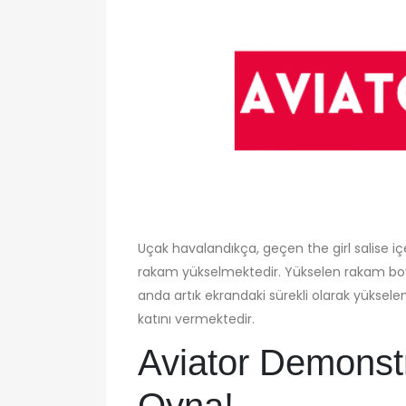
Uçak havalandıkça, geçen the girl salise i
rakam yükselmektedir. Yükselen rakam boyun
anda artık ekrandaki sürekli olarak yüksele
katını vermektedir.
Aviator Demonst
Oyna!