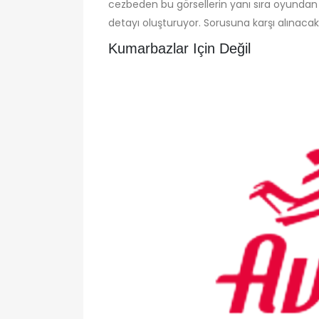
cezbeden bu görsellerin yanı sıra oyunda
detayı oluşturuyor. Sorusuna karşı alınacak 
Kumarbazlar Için Değil