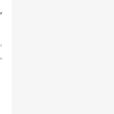
or
i
in