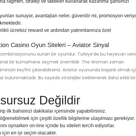
 rağmen, strateji ve taktikler kullanarak kazanma şansınızı
yunları sunuyor, avantajları neler, güvenilir mi, promosyon veriy
kmektedir.
likli ücretsiz reward ve ardından yatırımlarınıza özel
ion Casino Oyun Siteleri – Aviator Sinyal
r kombinasyonunu sunan bir oyundur. Türkiye’de bu heyecan veric
 lisanslı bir kumarhane seçmek önemlidir. The Woman zaman
nizin keyfini çıkarabilirsiniz. Aviator oyununda başarılı olmak iç
r bulunmaktadır. Bu sayede stratejiler belirlenerek daha etkili bir
usursuz Değildir
 ilk bahsinizi dakikalar içerisinde yapabilirsiniz.
öğrenebilmek için çeşitli özellik bilgilerine ulaşılması gerekiyor.
 oynarken on-line içinde bu siteleri tercih ediyorlar.
için en iyi seçim olacaktır.