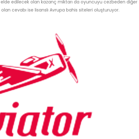
n elde edilecek olan kazanç miktarı da oyuncuyu cezbeden diğer
olan cevabı ise lisanslı Avrupa bahis siteleri oluşturuyor.