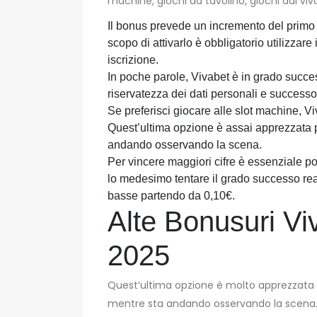
machine, giochi da tavolino, giochi dal vivo,
Il bonus prevede un incremento del primo
scopo di attivarlo è obbligatorio utilizza
iscrizione.
In poche parole, Vivabet è in grado succes
riservatezza dei dati personali e successo
Se preferisci giocare alle slot machine, Vi
Quest’ultima opzione è assai apprezzata p
andando osservando la scena.
Per vincere maggiori cifre è essenziale p
lo medesimo tentare il grado successo real
basse partendo da 0,10€.
Alte Bonusuri V
2025
Quest’ultima opzione è molto apprezzata p
mentre sta andando osservando la scena. 