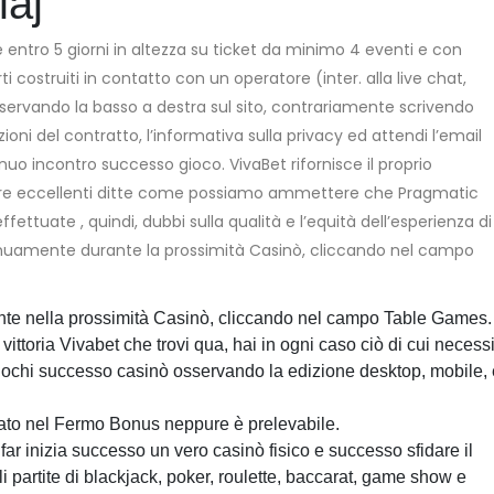
laj
entro 5 giorni in altezza su ticket da minimo 4 eventi e con
 costruiti in contatto con un operatore (inter. alla live chat,
sservando la basso a destra sul sito, contrariamente scrivendo
zioni del contratto, l’informativa sulla privacy ed attendi l’email
uo incontro successo gioco. VivaBet rifornisce il proprio
da tre eccellenti ditte come possiamo ammettere che Pragmatic
fettuate , quindi, dubbi sulla qualità e l’equità dell’esperienza di
ntinuamente durante la prossimità Casinò, cliccando nel campo
ente nella prossimità Casinò, cliccando nel campo Table Games.
ttoria Vivabet che trovi qua, hai in ogni caso ciò di cui necessi
 giochi successo casinò osservando la edizione desktop, mobile, 
tato nel Fermo Bonus neppure è prelevabile.
far inizia successo un vero casinò fisico e successo sfidare il
i partite di blackjack, poker, roulette, baccarat, game show e