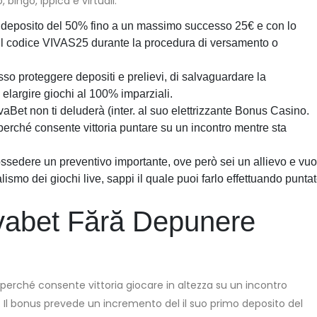
 bingo, ippica e virtuali.
 deposito del 50% fino a un massimo successo 25€ e con lo
re il codice VIVAS25 durante la procedura di versamento o
so proteggere depositi e prelievi, di salvaguardare la
 elargire giochi al 100% imparziali.
vaBet non ti deluderà (inter. al suo elettrizzante Bonus Casino.
erché consente vittoria puntare su un incontro mentre sta
ossedere un preventivo importante, ove però sei un allievo e vuo
ismo dei giochi live, sappi il quale puoi farlo effettuando punta
ivabet Fără Depunere
erché consente vittoria giocare in altezza su un incontro
Il bonus prevede un incremento del il suo primo deposito del