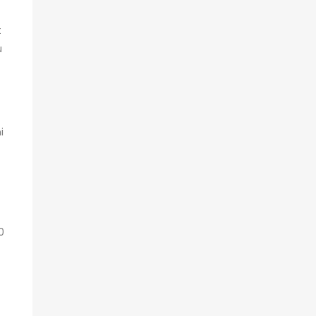
t
u
i
0