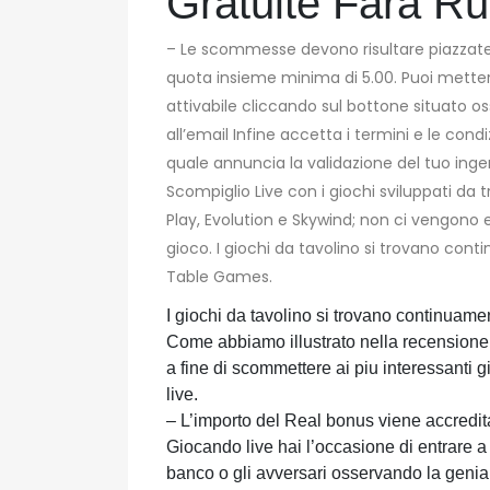
Gratuite Fără Ru
– Le scommesse devono risultare piazzate 
quota insieme minima di 5.00. Puoi metterti
attivabile cliccando sul bottone situato o
all’email Infine accetta i termini e le condi
quale annuncia la validazione del tuo ingen
Scompiglio Live con i giochi sviluppati 
Play, Evolution e Skywind; non ci vengono ef
gioco. I giochi da tavolino si trovano co
Table Games.
I giochi da tavolino si trovano continuam
Come abbiamo illustrato nella recensione vi
a fine di scommettere ai piu interessanti
live.
– L’importo del Real bonus viene accredi
Giocando live hai l’occasione di entrare a 
banco o gli avversari osservando la genial