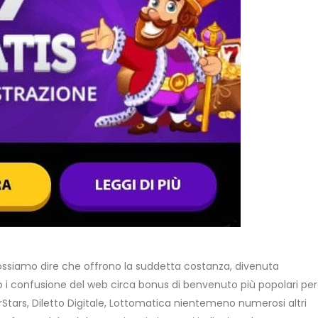
ssiamo dire che offrono la suddetta costanza, divenuta
 i confusione del web circa bonus di benvenuto più popolari pe
Stars, Diletto Digitale, Lottomatica nientemeno numerosi altri