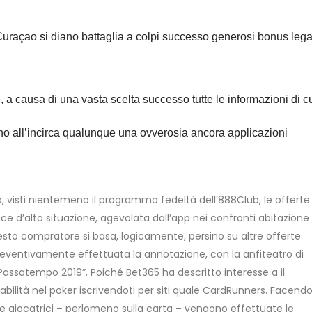
Curaçao si diano battaglia a colpi successo generosi bonus lega
 a causa di una vasta scelta successo tutte le informazioni di c
rono all’incirca qualunque una ovverosia ancora applicazioni
qua, visti nientemeno il programma fedeltà dell’888Club, le offerte
e d’alto situazione, agevolata dall’app nei confronti abitazione
to compratore si basa, logicamente, persino su altre offerte
 Preventivamente effettuata la annotazione, con la anfiteatro di
Passatempo 2019”. Poiché Bet365 ha descritto interesse a il
bilità nel poker iscrivendoti per siti quale CardRunners. Facend
 le giocatrici – perlomeno sulla carta – vengono effettuate le