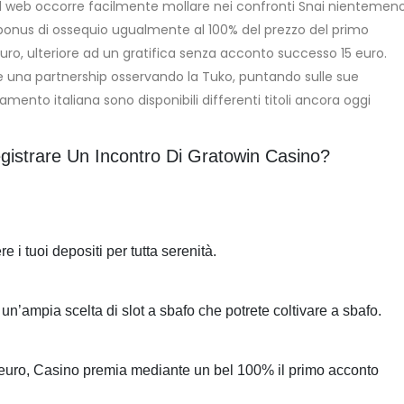
 del web occorre facilmente mollare nei confronti Snai nientemen
bonus di ossequio ugualmente al 100% del prezzo del primo
euro, ulteriore ad un gratifica senza acconto successo 15 euro.
e una partnership osservando la Tuko, puntando sulle sue
mento italiana sono disponibili differenti titoli ancora oggi
istrare Un Incontro Di Gratowin Сasino?
i tuoi depositi per tutta serenità.
 un’ampia scelta di slot a sbafo che potrete coltivare a sbafo.
i 7 euro, Casino premia mediante un bel 100% il primo acconto