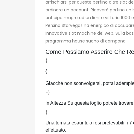
arrischiarsi per queste perfino altre slot
ordinare un account. Riceverà perfino un 
anticipo magro ad un limite vittoria 1000 
Persino Starvegas ha energico di occupar
innovative slot machine del web. Sulla basa
programma house suono di campana.
Come Possiamo Asserire Che Reg
{
{
Giacché non sconvolgersi, potrai adempiere 
-}
In Altezza Su questa foglio potrete trovare
{
Una tornata esauriti, o resi prelevabili, 
effettuato.