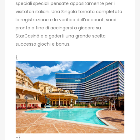
speciali speciali pensate appositamente per i
visitatori italiani. Una Singola tornata completata
la registrazione e la verifica dell’account, sarai
pronto a fine di accingersi a giocare su
StarCasinò e a goderti una grande scelta
successo giochi e bonus.
{
-}