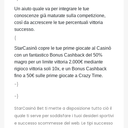
Un aiuto quale va per integrare le tue
conoscenze già maturate sulla competizione,
così da accrescere le tue percentuali vittoria
successo.
{
StarCasinò copre le tue prime giocate al Casinò
con un fantastico Bonus Cashback del 50%
magro per un limite vittoria 2.000€ mediante
rigioco vittoria soli 10x, e un Bonus Cashback
fino a 50€ sulle prime giocate a Crazy Time.
-}
-}
StarCasinò Bet ti mette a disposizione tutto ciò il
quale ti serve per soddisfare i tuoi desideri sportivi
e successo scommesse del web. Le tipi successo