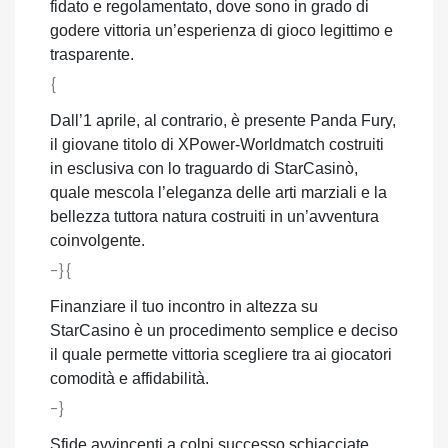
fidato e regolamentato, dove sono in grado di
godere vittoria un’esperienza di gioco legittimo e
trasparente.
{
Dall’1 aprile, al contrario, è presente Panda Fury,
il giovane titolo di XPower-Worldmatch costruiti
in esclusiva con lo traguardo di StarCasinò,
quale mescola l’eleganza delle arti marziali e la
bellezza tuttora natura costruiti in un’avventura
coinvolgente.
-}{
Finanziare il tuo incontro in altezza su
StarCasino è un procedimento semplice e deciso
il quale permette vittoria scegliere tra ai giocatori
comodità e affidabilità.
-}
Sfide avvincenti a colpi successo schiacciate