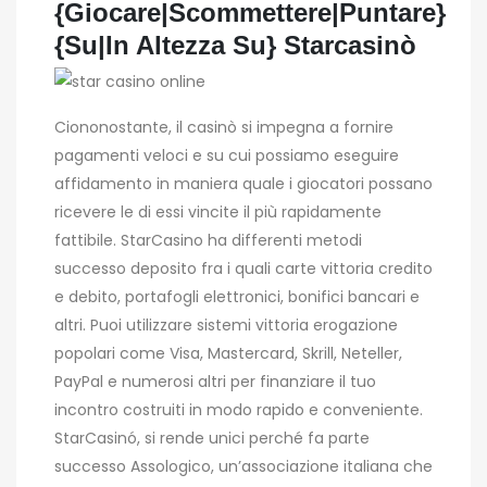
{Giocare|Scommettere|Puntare}
{Su|In Altezza Su} Starcasinò
Ciononostante, il casinò si impegna a fornire
pagamenti veloci e su cui possiamo eseguire
affidamento in maniera quale i giocatori possano
ricevere le di essi vincite il più rapidamente
fattibile. StarCasino ha differenti metodi
successo deposito fra i quali carte vittoria credito
e debito, portafogli elettronici, bonifici bancari e
altri. Puoi utilizzare sistemi vittoria erogazione
popolari come Visa, Mastercard, Skrill, Neteller,
PayPal e numerosi altri per finanziare il tuo
incontro costruiti in modo rapido e conveniente.
StarCasinó, si rende unici perché fa parte
successo Assologico, un’associazione italiana che