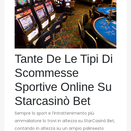
Tante De Le Tipi Di
Scommesse
Sportive Online Su
Starcasinò Bet
Sempre lo sport e l’intrattenimento più
ammaliatore lo trovi in altezza su StarCasinò Bet,
contando in altezza su un ampio palinsesto