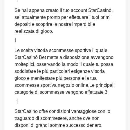
-}
Se hai appena creato il tuo account StarCasinò,
sei attualmente pronto per effettuare i tuoi primi
depositi e scoprire la nostra imperdibile
realizzata di gioco.
{
Le scelta vittoria scommesse sportive il quale
StarCasinò Bet mette a disposizione avvengono
molteplici, osservando la modo il quale tu possa
soddisfare le più particolari esigenze vittoria
gioco e manifestare più personale la tua
scommessa sportiva negozio online.Le principali
categorie di scommesse vengono effettuate 3.
-}
StarCasino offre condizioni vantaggiose con lo
traguardo di scommettere, anche ove non
disponi di grandi somme successo denaro.