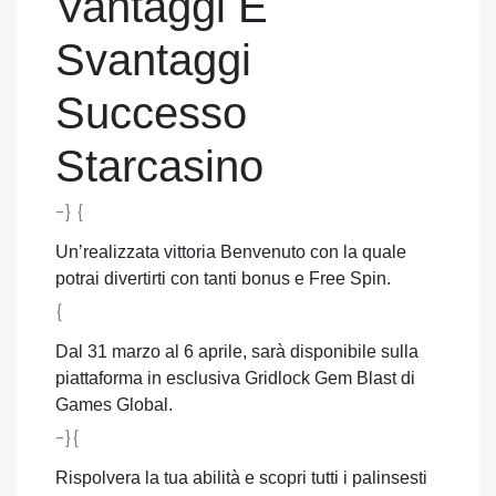
Vantaggi E
Svantaggi
Successo
Starcasino
-} {
Un’realizzata vittoria Benvenuto con la quale
potrai divertirti con tanti bonus e Free Spin.
{
Dal 31 marzo al 6 aprile, sarà disponibile sulla
piattaforma in esclusiva Gridlock Gem Blast di
Games Global.
-}{
Rispolvera la tua abilità e scopri tutti i palinsesti