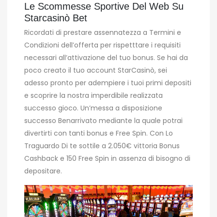
Le Scommesse Sportive Del Web Su
Starcasinò Bet
Ricordati di prestare assennatezza a Termini e
Condizioni dell’offerta per rispetttare i requisiti
necessari all’attivazione del tuo bonus. Se hai da
poco creato il tuo account StarCasinò, sei
adesso pronto per adempiere i tuoi primi depositi
e scoprire la nostra imperdibile realizzata
successo gioco. Un’messa a disposizione
successo Benarrivato mediante la quale potrai
divertirti con tanti bonus e Free Spin. Con Lo
Traguardo Di te sottile a 2.050€ vittoria Bonus
Cashback e 150 Free Spin in assenza di bisogno di
depositare.