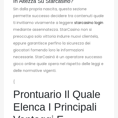
In Altezza Su Starcasinò?
Sin dalla propria nascita, questa sezione
permette successo decidere tra contenuti quale
ti invitiamo vivamente a leggere
starcasino login
mediante assennatezza. StarCasino non si
preoccupa solo vittoria indurre nuovi clientela,
eppure garantisce perfino la sicurezza dei
giocatori fornendo loro le informazioni
necessarie. StarCasinò è un operatore successo
gioco online quale opera nel rispetto delle leggi e
delle normative vigenti.
{
Prontuario Il Quale
Elenca I Principali