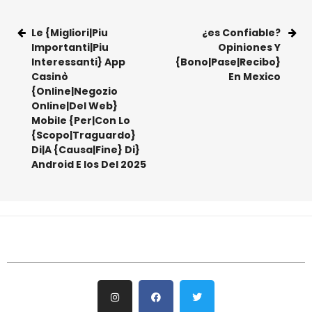
Le {Migliori|Piu
¿es Confiable?
Importanti|Piu
Opiniones Y
Interessanti} App
{Bono|Pase|Recibo}
Casinò
En Mexico
{Online|Negozio
Online|Del Web}
Mobile {Per|Con Lo
{Scopo|Traguardo}
Di|A {Causa|Fine} Di}
Android E Ios Del 2025