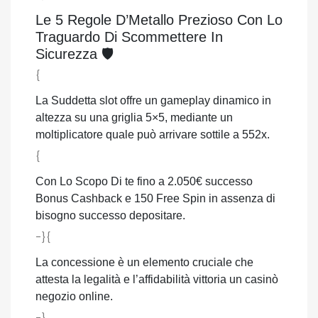
Le 5 Regole D’Metallo Prezioso Con Lo
Traguardo Di Scommettere In
Sicurezza 🛡️
{
La Suddetta slot offre un gameplay dinamico in
altezza su una griglia 5×5, mediante un
moltiplicatore quale può arrivare sottile a 552x.
{
Con Lo Scopo Di te fino a 2.050€ successo
Bonus Cashback e 150 Free Spin in assenza di
bisogno successo depositare.
-}{
La concessione è un elemento cruciale che
attesta la legalità e l’affidabilità vittoria un casinò
negozio online.