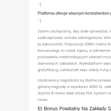
-}
Platforma oferuje własnym kontrahentom p
-}
Zatem zachęcamy, aby stale sprawdzać wsz
zaakceptować została udostępniona. Wtedy,
ją wykorzystać. Propozycja 20Bet casino
bonusowego w czasie zapisu, a odmienne 
postawieniu nadchodzących zdarzeń muzy
darmowych zakładach. Wykładzinom więc
gratyfikacyj, całokształt więc zależy tuta
Użytkownicy nagradzani są zbytnio przewid
główną nagrodę w wysokości 4500 ZŁ. Jak
zbytnio 8 równo dwie stówy PLN. System re
nowa.
Et Bonus Powitalny Na Zakłady 