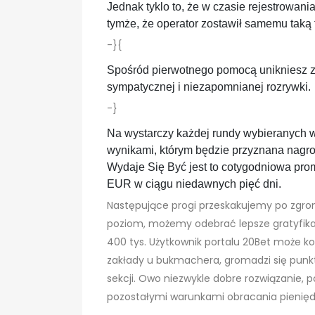
Jednak tyklo to, że w czasie rejestrowa
tymże, że operator zostawił samemu taką f
-}{
Spośród pierwotnego pomocą unikniesz z
sympatycznej i niezapomnianej rozrywki.
-}
Na wystarczy każdej rundy wybieranych 
wynikami, którym będzie przyznana nagr
Wydaje Się Być jest to cotygodniowa prom
EUR w ciągu niedawnych pięć dni.
Następujące progi przeskakujemy po zgro
poziom, możemy odebrać lepsze gratyfikac
400 tys. Użytkownik portalu 20Bet może k
zakłady u bukmachera, gromadzi się punkt
sekcji. Owo niezwykle dobre rozwiązanie, 
pozostałymi warunkami obracania pienięd