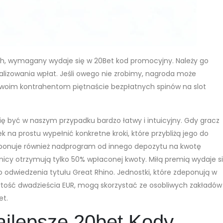
ch, wymagany wydaje się w 20Bet kod promocyjny. Należy go
nalizowania wpłat. Jeśli owego nie zrobimy, nagroda może
swoim kontrahentom piętnaście bezpłatnych spinów na slot
 być w naszym przypadku bardzo łatwy i intuicyjny. Gdy gracz
 na prostu wypełnić konkretne kroki, które przybliżą jego do
oponuje również nadprogram od innego depozytu na kwotę
icy otrzymują tylko 50% wpłaconej kwoty. Miłą premią wydaje s
o odwiedzenia tytułu Great Rhino. Jednostki, które zdeponują w
rtość dwadzieścia EUR, mogą skorzystać ze osobliwych zakładów
t.
jlepsze 20bet Kody