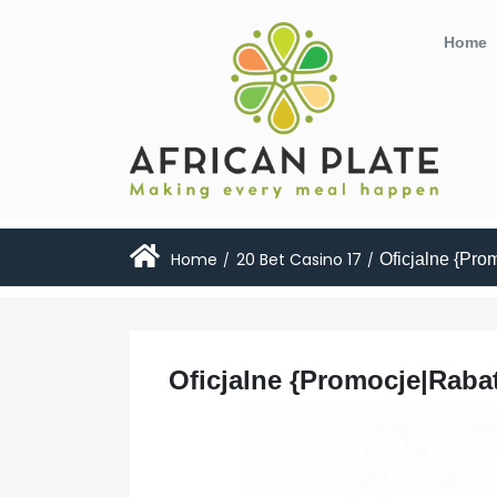
Home
Home
20 Bet Casino 17
Oficjalne {Pro
/
/
Oficjalne {Promocje|Raba