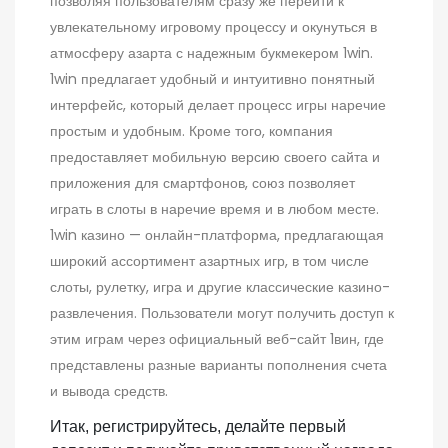
позволяя пользователям сразу же перейти к
увлекательному игровому процессу и окунуться в
атмосферу азарта с надежным букмекером 1win.
1win предлагает удобный и интуитивно понятный
интерфейс, который делает процесс игры наречие
простым и удобным. Кроме того, компания
предоставляет мобильную версию своего сайта и
приложения для смартфонов, союз позволяет
играть в слоты в наречие время и в любом месте.
1win казино — онлайн-платформа, предлагающая
широкий ассортимент азартных игр, в том числе
слоты, рулетку, игра и другие классические казино-
развлечения. Пользователи могут получить доступ к
этим играм через официальный веб-сайт 1вин, где
представлены разные варианты пополнения счета
и вывода средств.
Итак, регистрируйтесь, делайте первый