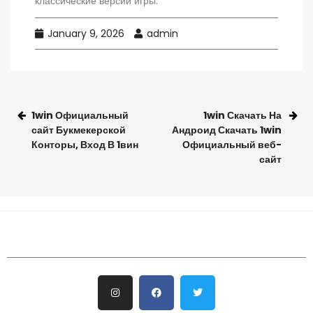
классические версии игры.
January 9, 2026
admin
1win Официальный
1win Скачать На
сайт Букмекерской
Андроид Скачать 1win
Конторы, Вход В 1вин
Официальный веб-
сайт