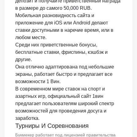
депозит и получайте приветственный награда
в размере до самого 50,000 RUB.
Моб͏ильная разновидность сайта и
приложение для iOS или Android делают
ставки доступ͏ными в наречие время, или ͏в
любом месте.
Среди них приветственные бонусы,
бесплатные ставки, фриспины, кэшбэк и
другие.
Она отлично адаптирована под небольшие
экраны, работает быстро и предлагает все
возможности 1 Вин.
В современном мире ставок на спорт и
азартных игр, официальный сайт 1вин
предлагает пользователям широкий спектр
возможностей для проведения досуга и
заработка.
Турниры И Соревнования
Букмекер работает под лицензией правительства