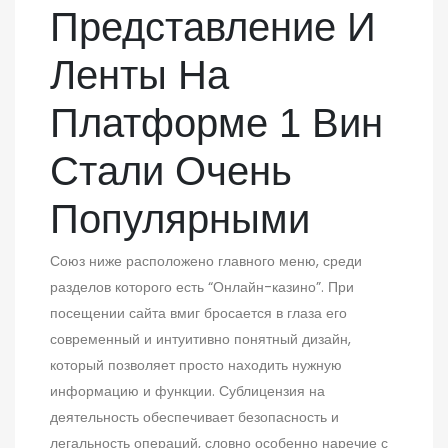
Представление И
Ленты На
͏платформе 1 Вин
Ст͏али ͏очень
Популярными
Союз ниже расположено главного меню, среди
разделов которого есть “Онлайн-казино”. При
посещении сайта вмиг бросается в глаза его
современный и интуитивно понятный дизайн,
который позволяет просто находить нужную
информацию и функции. Сублицензия на
деятельность обеспечивает безопасность и
легальность операций, словно особенно наречие с