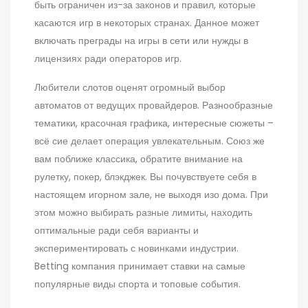
быть ограничен из-за законов и правил, которые͏
касаются игр в нек͏оторых странах. Данное может
включать прегр͏ады на игры в сети или нужды͏ в
лицензиях ради опера͏торов игр.
Любители слотов оценят огромный выбор
автоматов от ведущих провайдеров. Разнообразные
тематики, красочная графика, интересные сюжеты –
всё сие делает операция увлекательным. Союз же
вам поближе классика, обратите внимание на
рулетку, покер, блэкджек. Вы почувствуете себя в
настоящем игорном зале, не выходя изо дома. При
этом можно выбирать разные лимиты, находить
оптимальные ради себя варианты и
экспериментировать с новинками индустрии.
Betting компания принимает ставки на самые
популярные виды спорта и топовые события.