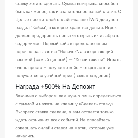
ставку хотите сделать. Сумма выигрыша способен
быть как менее, так и значительнее вашей ставки. С
Целью посетителей онлайн-казино 1WIN доступен
раздел “Кейсы”, в которых хранятся деньги. Игрок
должен предпринять попытки открыть их и забрать
содержимое. Первый кейс в представленном
перечне называется “Новичок”, а завершающий
восьмой (самый ценный) — “Хозяин жизни”. Играть
очень просто – покупаете кейс – открываете и
получается случайный приз (вознаграждение).
Награда +500% На Депозит
Закончив с выбором, вам нужно лишь определиться
с суммой и нажать на клавишу «Сделать ставку».
Экспресс ставка сделана, а вам остается только
ждать окончания всех событий. Не опасайтесь
совершать онлайн ставки на матчи, которые уже
начались.