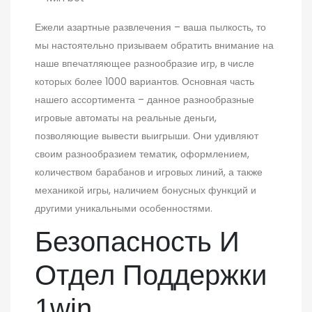
Ежели азартные развлечения – ваша пылкость, то
мы настоятельно призываем обратить внимание на
наше впечатляющее разнообразие игр, в числе
которых более 1000 вариантов. Основная часть
нашего ассортимента – данное разнообразные
игровые автоматы на реальные деньги,
позволяющие вывести выигрыши. Они удивляют
своим разнообразием тематик, оформлением,
количеством барабанов и игровых линий, а также
механикой игры, наличием бонусных функций и
другими уникальными особенностями.
Безопасность И
Отдел Поддержки
1win