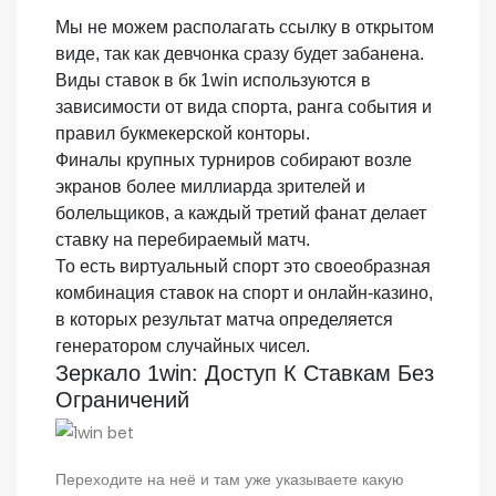
Мы не можем располагать ссылку в открытом
виде, так как девчонка сразу будет забанена.
Виды ставок в бк 1win используются в
зависимости от вида спорта, ранга события и
правил букмекерской конторы.
Финалы крупных турниров собирают возле
экранов более миллиарда зрителей и
болельщиков, а каждый третий фанат делает
ставку на перебираемый матч.
То есть виртуальный спорт это своеобразная
комбинация ставок на спорт и онлайн-казино,
в которых результат матча определяется
генератором случайных чисел.
Зеркало 1win: Доступ К Ставкам Без
Ограничений
Переходите на неё и там уже указываете какую