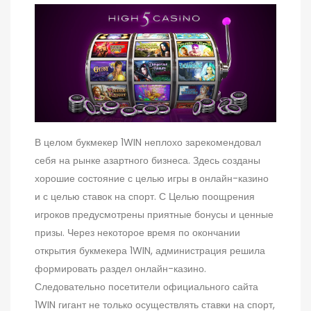
В целом букмекер 1WIN неплохо зарекомендовал
себя на рынке азартного бизнеса. Здесь созданы
хорошие состояние с целью игры в онлайн-казино
и с целью ставок на спорт. С Целью поощрения
игроков предусмотрены приятные бонусы и ценные
призы. Через некоторое время по окончании
открытия букмекера 1WIN, администрация решила
формировать раздел онлайн-казино.
Следовательно посетители официального сайта
1WIN гигант не только осуществлять ставки на спорт,