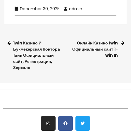
December 30, 2025
admin
1win Казино И
Онлайн Казино 1win
Букмекерская Контора
Официальный сайт 1-
1вин Официальный
win In
сайт, Регистрация,
Зеркало