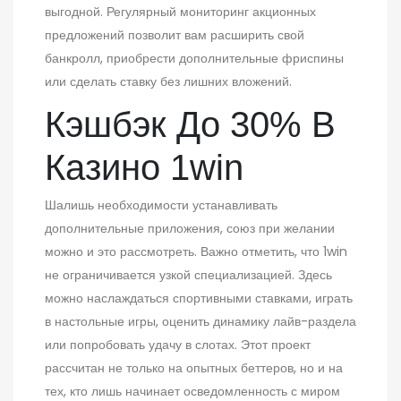
выгодной. Регулярный мониторинг акционных
предложений позволит вам расширить свой
банкролл, приобрести дополнительные фриспины
или сделать ставку без лишних вложений.
Кэшбэк До 30% В
Казино 1win
Шалишь необходимости устанавливать
дополнительные приложения, союз при желании
можно и это рассмотреть. Важно отметить, что 1win
не ограничивается узкой специализацией. Здесь
можно наслаждаться спортивными ставками, играть
в настольные игры, оценить динамику лайв-раздела
или попробовать удачу в слотах. Этот проект
рассчитан не только на опытных беттеров, но и на
тех, кто лишь начинает осведомленность с миром