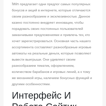
1Win предлагает одни предлог самых популярных
бонусов и акций в интернете, которые отличаются
своим разнообразием и эксклюзивностью. Данное
казино постоянно внедряет инновации, чтобы
порадовать своих постоянных пользователей
заманчивыми предложениями и привлечь тех, кто
хочет зарегистрироваться. Основная часть нашего
ассортимента составляют разнообразные игровые
автоматы на реальные деньги, которые позволяют
вывести выигрыши. Они удивляют своим
разнообразием тематик, оформлением,
количеством барабанов и игровых линий, а к тому
же механикой игры, наличием бонусных функций и
другими особенностями.
Интерфейс И