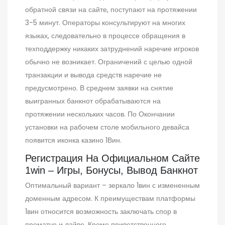
обратной связи на сайте, поступают на протяжении
3-5 минут. Операторы консультируют на многих
языках, следовательно в процессе обращения в
техподдержку никаких затруднений наречие игроков
обычно не возникает. Ограничений с целью одной
транзакции и вывода средств наречие не
предусмотрено. В среднем заявки на снятие
выигранных банкнот обрабатываются на
протяжении нескольких часов. По Окончании
установки на рабочем столе мобильного девайса
появится иконка казино 1Вин.
Регистрация На Официальном Сайте
1win – Игры, Бонусы, Вывод Банкнот
Оптимальный вариант – зеркало 1вин с измененным
доменным адресом. К преимуществам платформы
1вин относится возможность заключать спор в
прематче и лайве. Кроме приветственного