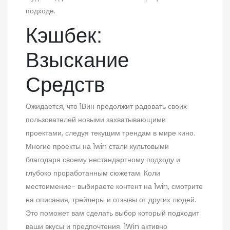
подходе.
Кэшбек:
Взыскание
Средств
Ожидается, что 1Вин продолжит радовать своих
пользователей новыми захватывающими
проектами, следуя текущим трендам в мире кино.
Многие проекты на 1win стали культовыми
благодаря своему нестандартному подходу и
глубоко проработанным сюжетам. Коли
местоимение- выбираете контент на 1win, смотрит͏е
на описания, трейлеры и о͏тзывы от других людей.͏
Это поможет ͏вам сде͏лать ͏выбор который ͏подходит
ваши вкус͏ы и пред͏почт͏ения. 1Wi͏n активно