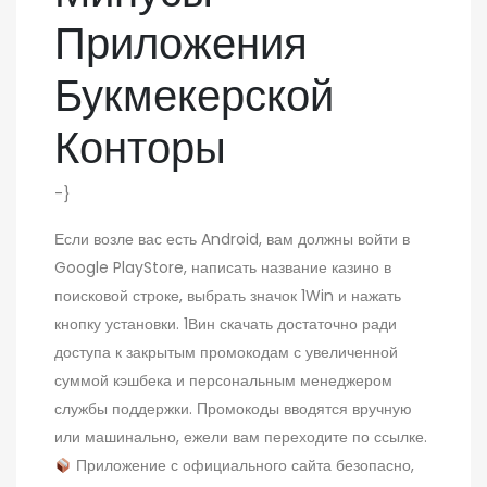
Приложения
Букмекерской
Конторы
-}
Если возле вас есть Android, вам должны войти в
Google PlayStore, написать название казино в
поисковой строке, выбрать значок 1Win и нажать
кнопку установки. 1Вин скачать достаточно ради
доступа к закрытым промокодам с увеличенной
суммой кэшбека и персональным менеджером
службы поддержки. Промокоды вводятся вручную
или машинально, ежели вам переходите по ссылке.
Приложение с официального сайта безопасно,