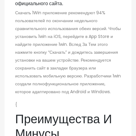
официального сайта.
Скачать 1Win приложение рекомендуют 94%
пользователей по окончании недельного
сравнительного использования обеих версий. Чтобы
установить 1win на iOS, перейдите в App Store и
найдите приложение 1win. Вслед За Тем этого
нажмите кнопку “Скачать” и дождитесь завершения
установки на вашем устройстве. Рекомендуется
сохранить сайт в закладки браузера или
использовать мобильную версию. Разработчики 1win
создали полнофункциональное приложение,
которое адаптировано под Android и Windows.
{
Преимущества И
Минусы