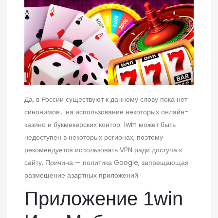
Да, в России существуют к данному слову пока нет
синонимов… на использование некоторых онлайн-
казино и букмекерских контор. 1win может быть
недоступен в некоторых регионах, поэтому
рекомендуется использовать VPN ради доступа к
сайту. Причина — политика Google, запрещающая
размещение азартных приложений.
Приложение 1win