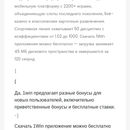
мобильную платформу с 2200+ играми,
объединяющую слоты последнего поколения, live-
казино и классические карточные развлечения.
Спортивная линия охватывает 50 дисциплин с
коэффициентами от 1.02 до 1000. Скачать 1Win
приложение можно бесплатно — загрузка занимает
45 МБ дискового пространства и завершается за
120 секунд.
{
{
Да, 1win предлагает разные бонусы для
новых пользователей, включительно
приветственные бонусы и бесплатные ставки.
-}
Скачать 1Win приложение можно бесплатно