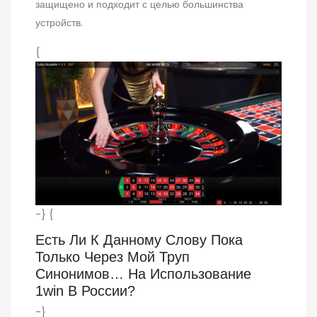
защищено и подходит с целью большинства
устройств.
{
-} {
Есть Ли К Данному Слову Пока
Только Через Мой Труп
Синонимов… На Использование
1win В России?
-}