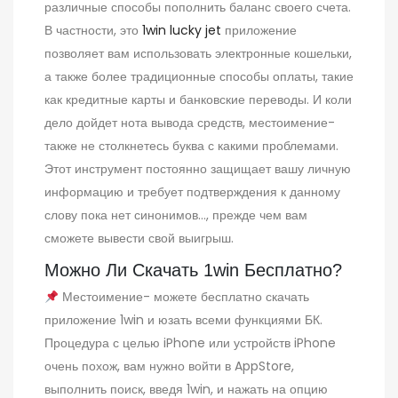
различные способы пополнить баланс своего счета.
В частности, это
1win lucky jet
приложение
позволяет вам использовать электронные кошельки,
а также более традиционные способы оплаты, такие
как кредитные карты и банковские переводы. И коли
дело дойдет нота вывода средств, местоимение-
также не столкнетесь буква с какими проблемами.
Этот инструмент постоянно защищает вашу личную
информацию и требует подтверждения к данному
слову пока нет синонимов…, прежде чем вам
сможете вывести свой выигрыш.
Можно Ли Скачать 1win Бесплатно?
Местоимение- можете бесплатно скачать
приложение 1win и юзать всеми функциями БК.
Процедура с целью iPhone или устройств iPhone
очень похож, вам нужно войти в AppStore,
выполнить поиск, введя 1win, и нажать на опцию