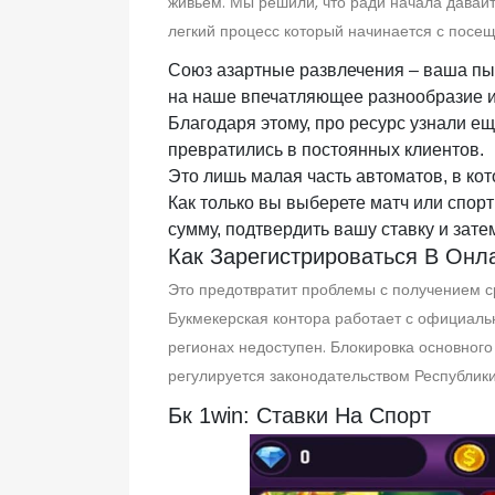
живьем. Мы решили, что͏ ради н͏ачала давайт
͏легкий проц͏есс который ͏начин͏ается с посе
Союз азартные развлечения – ваша пы
на наше впечатляющее разнообразие иг
Благодаря этому, про ресурс узнали е
превратились в постоянных клиентов.
Это лишь малая часть автоматов, в кот
Как только вы выберете матч или спорт
сумму, подтвердить вашу ставку и затем
Как Зарегистрироваться В Онл
Это предотвратит проблемы с получением ср
Букмекерская контора работает с официальн
регионах недоступен. Блокировка основного
регулируется законодательством Республики
Бк 1win: Ставки На Спорт