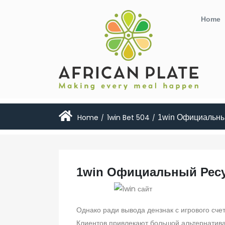
Home
Home
1win Bet 504
1win Oфициальный
/
/
1win Oфициальный Ресу
Однако ради вывода дензнак с игрового сч
Клиентов привлекают большой альтернатива