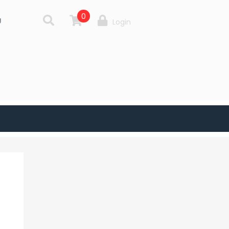
0
g
Login