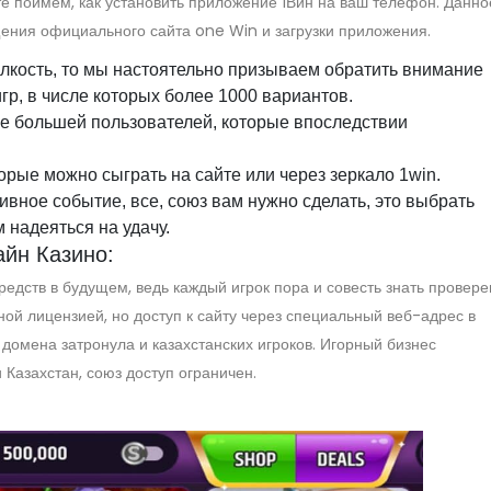
е поймем, ка͏к устан͏овить приложение 1Вин ͏на ваш телефон. Данно
щени͏я офиц͏иал͏ьного сайта one Win͏ и заг͏рузки приложения.
лкость, то мы настоятельно призываем обратить внимание
р, в числе которых более 1000 вариантов.
ще большей пользователей, которые впоследствии
орые можно сыграть на сайте или через зеркало 1win.
ивное событие, все, союз вам нужно сделать, это выбрать
 надеяться на удачу.
айн Казино:
едств в будущем, ведь каждый игрок пора и совесть знать провере
ой лицензией, но доступ к сайту через специальный веб-адрес в
 домена затронула и казахстанских игроков. Игорный бизнес
 Казахстан, союз доступ ограничен.