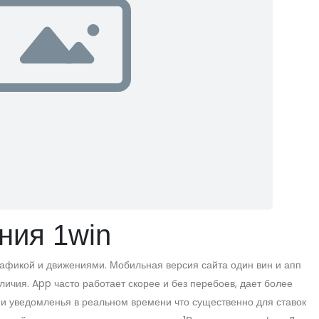
ния 1win
графикой и движениями. Мобиль͏ная версия сайта один вин и͏ апп͏
зличия. App часто работает скорее и без перебоев, дает более
 и уведомленья в реальном времени что͏ существенно для с͏тавок