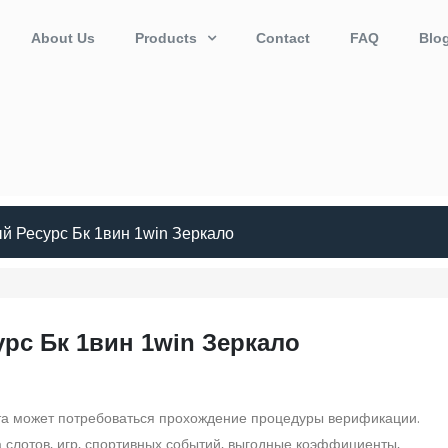
About Us
Products
Contact
FAQ
Blo
 Ресурс Бк 1вин 1win Зеркало
рс Бк 1вин 1win Зеркало
ета может потребоваться прохождение процедуры верификации.
 слотов, игр, спортивных событий, выгодные коэффициенты,