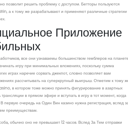
вно позволит решить проблему с доступом. Бетторы пользуются
Win, а к тому же разрабатывают и применяют различные стратегии
ех.
фициальное Приложение
бильных
аботчиков, все они узнаваемы большинством гемблеров на планете
начинать игру при минимальных вложениях, поскольку сумма
ногих играх наречие сорвать джекпот, словно позволяет вам
жениях рассчитывать на суперкрупный выигрыш. Отметим к тому ж
casino, в котором тоже можно принять фигурирование в азартных
трансляции в прямом эфире и вступать в игру в тот момент, когда
В первую очередь на Один Вин казино нужна регистрация, вслед з
всем преимуществам.
оба, обычно оно не превышает 12 часов. Вслед За Тем отправки