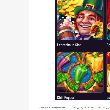
Главная задание — предугадать тот период,