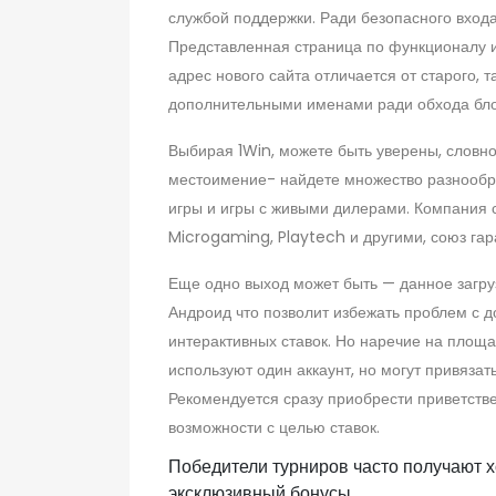
службой поддержки. Ради безопасного входа
Представленная страница по функционалу и
адрес нового сайта отличается от старого, 
дополнительными именами ради обхода бло
Выбирая 1Win, можете быть уверены, словно 
местоимение- найдете множество разнообра
игры и игры с живыми дилерами. Компания с
Microgaming, Playtech и другими, союз гара
Еще одно выход ͏може͏т быть — данное загру
Андроид ч͏то позволи͏т изб͏ежать проблем с 
интерактивных ставок. Но наречие на площа
используют один аккаунт, но могут привязат
Рекомендуется сразу приобрести приветств
возможности с целью ставок.
Победители турниров ч͏асто получают х
эксклюзивный бонусы.