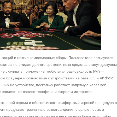
анзакций и низкие комиссионные сборы. Пользователи пользуются
итов, не ожидая долгого времени, пока средства станут доступны
 не скачивать приложение, мобильная разновидность 1win —
м браузере и совместима с устройствами на базе iOS и Android.
нных на устройстве, поскольку работает напрямую через веб-
е зависеть от вашего телефона и скорости интернета.
ктопной версии и обеспечивают комфортный игровой процедура 
1win предлагает различные вознаграждения с целью новых и
ьзователи гигант воспользоваться несколькими бонусами, чтобы