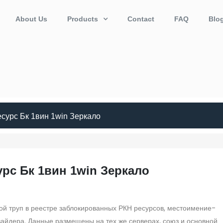
About Us
Products
Contact
FAQ
Blo
сурс Бк 1вин 1win Зеркало
рс Бк 1вин 1win Зеркало
 мой труп в реестре заблокированных РКН ресурсов, местоимение-
вайдера. Данные размещены на тех же серверах, союз и основной