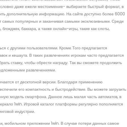
, словно даже ежели местоимение- выбираете быстрый формат, в
вить дополнительную информацию. На сайте доступно более 6000
от самых популярных и заканчивая самыми эксклюзивными. Среди
, блэкджек, баккара, а также онлайн-игры, такие как слоты,
ься с другими пользователями. Кроме Того предлагается
ок и кешаута. В таких развлечениях игрокам часто предлагается
брать ставку, чтобы обрести награду. Так вы сможете продолжить
предложенными развлечениями.
чается от десктопной версии. Благодаря применению
спечили его компактность и быстродействие. Вы можете загрузить
нную модель смартфона. Данное лишь малая часть автоматов, в
зеркало 1win. Игровой каталог платформы регулярно пополняется
инговой индустрии.
ии, мобильном приложении 1win. В случае потери данных самое