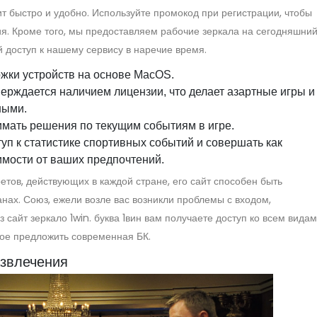
т быстро и удобно. Используйте промокод при регистрации, чтобы
я. Кроме того, мы предоставляем рабочие зеркала на сегодняшни
 доступ к нашему сервису в наречие время.
жки устройств на основе MacOS.
ерждается наличием лицензии, что делает азартные игры и
ными.
имать решения по текущим событиям в игре.
уп к статистике спортивных событий и совершать как
имости от ваших предпочтений.
етов, действующих в каждой стране, его сайт способен быть
анах. Союз, ежели возле вас возникли проблемы с входом,
сайт зеркало 1win. буква 1вин вам получаете доступ ко всем видам
кое предложить современная БК.
азвлечения