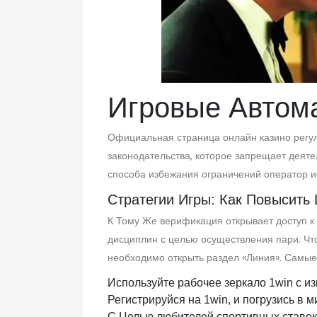
Игровые Автом
Официальная страница онлайн казино регул
законодательства, которое запрещает деяте
способа избежания ограничений оператор ис
Стратегии Игры: Как Повысить
К Тому Же верификация открывает доступ к 
дисциплин с целью осуществления пари. Что
необходимо открыть раздел «Линия». Самые
Используйте рабочее зеркало 1win с
Регистрируйся на 1win, и погрузись в 
С Целью любителей спортивных ставок 