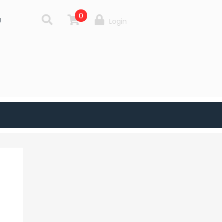
0
g
Login