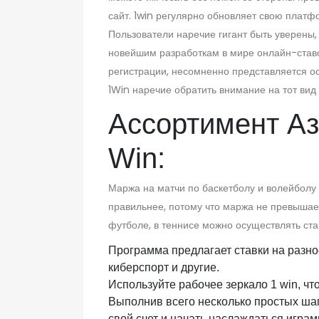
сайт. 1win регулярно обновляет свою плат
Пользователи наречие гигант быть уверены,
новейшим разработкам в мире онлайн-став
регистрации, несомненно представляется о
1Win наречие обратить внимание на тот вид
Ассортимент Аз
Win:
Маржа на матчи по баскетболу и волейболу 
правильнее, потому что маржа не превышает
футболе, в теннисе можно осуществлять ста
Программа предлагает ставки на разно
киберспорт и другие.
Используйте рабочее зеркало 1 win, чт
Выполнив всего несколько простых ша
свой счет и начать наслаждаться играм