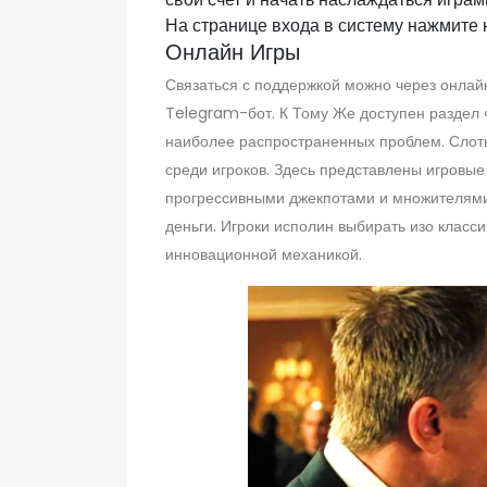
На странице входа в систему нажмите
Онлайн Игры
Связаться с поддержкой можно через онлай
Telegram-бот. К Тому Же доступен раздел 
наиболее распространенных проблем. Слот
среди игроков. Здесь представлены игровы
прогрессивными джекпотами и множителями 
деньги. Игроки исполин выбирать изо класс
инновационной механикой.