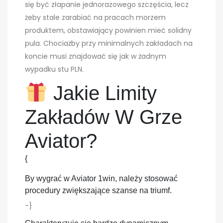
się być złapanie jednorazowego szczęścia, lecz
żeby stale zarabiać na pracach morzem
produktem, obstawiający powinien mieć solidny
pula. Chociażby przy minimalnych zakładach na
koncie musi znajdować się jak w żadnym
wypadku stu PLN.
Jakie Limity
Zakładów W Grze
Aviator?
{
By wygrać w Aviator 1win, należy stosować
procedury zwiększające szanse na triumf.
-}