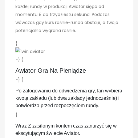
każdej rundy w produkcji Awiator sięga od
momentu 8 do trzydziestu sekund. Podczas
wówczas gdy kurs rośnie-runda obstaje, a twoja
potencjalna wygrana rośnie.
{
-} {
Awiator Gra Na Pieniądze
-} {
Po zalogowaniu do odwiedzenia gry, fan wybiera
kwotę zakładu (lub dwa zakłady jednocześnie) i
potwierdza przed rozpoczęciem rundy.
{
Wraz Z zasilonym kontem czas zanurzyć się w
ekscytującym świecie Aviator.