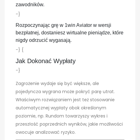
zawodników.
-}
Rozpoczynając grę w 1win Aviator w wersji
bezpłatnej, dostaniesz wirtualne pieniądze, które
nigdy odrzucić wygasają.
-} {
Jak Dokonać Wypłaty
-}
Zagrożenie wydaje się być większe, ale
pojedyncza wygrana może pokryć parę utrat.
Właściwym rozwiązaniem jest też stosowanie
automatycznej wypłaty obok określonym
poziomie, np. Rundom towarzyszy wykres i
przeszłość poprzednich wyników, jakie możliwości
owocuje analizować ryzyko.