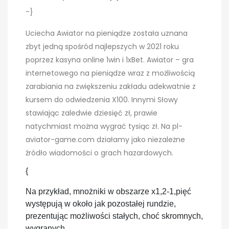
-}
Uciecha Awiator na pieniądze została uznana
zbyt jedną spośród najlepszych w 2021 roku
poprzez kasyna online 1win i 1xBet. Awiator – gra
internetowego na pieniądze wraz z możliwością
zarabiania na zwiększeniu zakładu adekwatnie z
kursem do odwiedzenia X100. Innymi Słowy
stawiając zaledwie dziesięć zł, prawie
natychmiast można wygrać tysiąc zł. Na pl-
aviator-game.com działamy jako niezależne
źródło wiadomości o grach hazardowych.
{
Na przykład, mnożniki w obszarze x1,2-1,pięć
występują w około jak pozostałej rundzie,
prezentując możliwości stałych, choć skromnych,
wygranych.