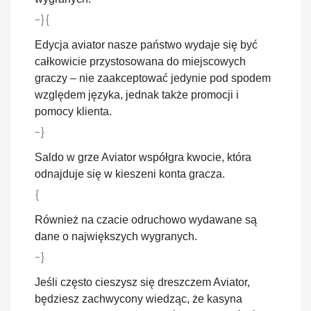
-}{
Edycja aviator nasze państwo wydaje się być
całkowicie przystosowana do miejscowych
graczy – nie zaakceptować jedynie pod spodem
względem języka, jednak także promocji i
pomocy klienta.
-}
Saldo w grze Aviator współgra kwocie, która
odnajduje się w kieszeni konta gracza.
{
Również na czacie odruchowo wydawane są
dane o największych wygranych.
-}
Jeśli często cieszysz się dreszczem Aviator,
będziesz zachwycony wiedząc, że kasyna