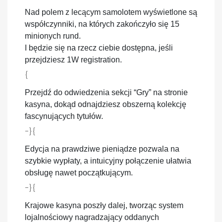
Nad polem z lecącym samolotem wyświetlone są
współczynniki, na których zakończyło się 15
minionych rund.
I będzie się na rzecz ciebie dostępna, jeśli
przejdziesz 1W registration.
{
Przejdź do odwiedzenia sekcji “Gry” na stronie
kasyna, dokąd odnajdziesz obszerną kolekcję
fascynujących tytułów.
-}{
Edycja na prawdziwe pieniądze pozwala na
szybkie wypłaty, a intuicyjny połączenie ułatwia
obsługę nawet początkującym.
-}{
Krajowe kasyna poszły dalej, tworząc system
lojalnościowy nagradzający oddanych