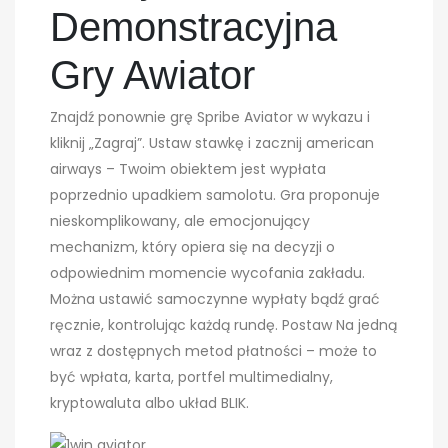
Demonstracyjna
Gry Awiator
Znajdź ponownie grę Spribe Aviator w wykazu i
kliknij „Zagraj”. Ustaw stawkę i zacznij american
airways – Twoim obiektem jest wypłata
poprzednio upadkiem samolotu. Gra proponuje
nieskomplikowany, ale emocjonujący
mechanizm, który opiera się na decyzji o
odpowiednim momencie wycofania zakładu.
Można ustawić samoczynne wypłaty bądź grać
ręcznie, kontrolując każdą rundę. Postaw Na jedną
wraz z dostępnych metod płatności – może to
być wpłata, karta, portfel multimedialny,
kryptowaluta albo układ BLIK.