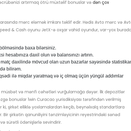
təcrübənizi artırmaq ötrü müxtəlif bonuslar və
dən çox
 arasında mərc eləmək imkanı təklif edir. Hədis Avto mərc və Avt
r. Speed & Cash oyunu JetX-ə oxşar vahid oyundur, var-yox burad
 bölməsində baxa bilərsiniz.
i hesabınıza daxil olun və balansınızı artırın.
 matç daxilində mövcud olan uzun bazarlar sayəsində statistika
də bilirəm.
qsədi ilə miqdar yaratmaq və iç olmaq üçün yüngül addımlar
 müsbət və mənfi cəhətləri vurğulamağa dəyər. İlk depozitlər
ə bonuslar 1win Curacao yurisdiksiyası tərəfindən verilmiş
r ki, şirkət elliklə yoxlamalardan keçib, beynəlxalq standartlara
 Bir şirkətin qanuniliyini tənzimləyicinin reyestrindəki sənəd
ə sürətli ödənişlərlə sevindirir.