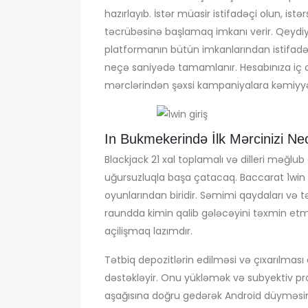
hazırlayıb. İstər müasir istifadəçi olun, is
təcrübəsinə başlamaq imkanı verir. Qeydiyy
platformanın bütün imkanlarından istifadə e
neçə saniyədə tamamlanır. Hesabınıza iç 
mərclərindən şəxsi kampaniyalara kəmiyyə
In Bukmekerində İlk Mərcinizi Nec
Blackjack 21 xal toplamalı və dilleri məğlu
uğursuzluqla başa çatacaq. Baccarat 1win
oyunlarından biridir. Səmimi qaydaları və
raundda kimin qalib gələcəyini təxmin e
açilişmaq lazımdır.
Tətbiq depozitlərin edilməsi və çıxarılması
dəstəkləyir. Onu yükləmək və subyektiv p
aşağısına doğru gedərək Android düyməsini k