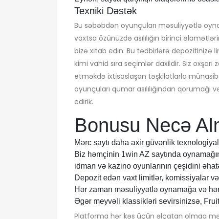
Texniki Dəstək
Bu səbəbdən oyunçuları məsuliyyətlə oynam
vaxtsa özünüzdə asılılığın birinci əlamətlə
bizə xitab edin. Bu tədbirlərə depozitinizə
kimi vahid sıra seçimlər daxildir. Siz oxşa
etməkdə ixtisaslaşan təşkilatlarla münasib
oyunçuları qumar asılılığından qorumağı v
edirik.
Bonusu Necə Al
Mərc saytı daha axir güvənlik texnologiyalar
Biz həmçinin 1win AZ saytında oynamağın ü
idman və kazino oyunlarının çeşidini əhat
Depozit edən vaxt limitlər, komissiyalar 
Hər zaman məsuliyyətlə oynamağa və hər ş
Əgər meyvəli klassikləri sevirsinizsə, Frui
Platforma hər kəs üçün əlçatan olmaq mə