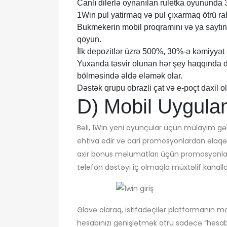
Canlı dilerlə oynanılan ruletka oyununda 3
1Win pul yatirmaq və pul çıxarmaq ötrü ra
Bukmekerin mobil proqramını və ya saytını
qoyun.
İlk depozitlər üzrə 500%, 30%-ə kəmiyyə
Yuxarıda təsvir olunan hər şey haqqında 
bölməsində əldə eləmək olar.
Dəstək qrupu obrazli çat və e-poçt daxil 
D) Mobil Uygula
Bəli, 1Win yeni oyunçular üçün mülayim gəlm
ehtiva edir və cari promosyonlardan əlaqəli
axir bonus məlumatları üçün promosyonlar 
telefon dəstəyi iç olmaqla müxtəlif kanalla
Əlavə olaraq, istifadəçilər platformanın m
hesabınızı genişlətmək ötrü sadəcə “hesabı