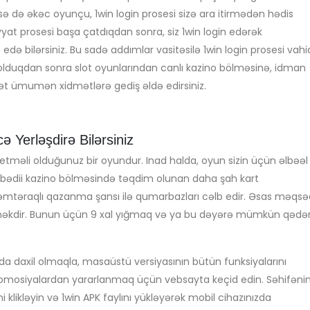
tərsə də əkəc oyunçu, 1win login prosesi sizə ara itirmədən hədis
at prosesi başa çatdıqdan sonra, siz 1win login edərək
də bilərsiniz. Bu sadə addımlar vasitəsilə 1win login prosesi vahi
olduqdan sonra slot oyunlarından canlı kazino bölməsinə, idman
t ümumən xidmətlərə gediş əldə edirsiniz.
ə Yerləşdirə Bilərsiniz
b etməli olduğunuz bir oyundur. Inad halda, oyun sizin üçün əlbəəl
 bədii kazino bölməsində təqdim olunan daha şah kart
 təmtəraqlı qazanma şansı ilə qumarbazları cəlb edir. Əsas məqsə
tməkdir. Bunun üçün 9 xal yığmaq və ya bu dəyərə mümkün qədə
 da daxil olmaqla, masaüstü versiyasının bütün funksiyalarını
romosiyalardan yararlanmaq üçün vebsayta keçid edin. Səhifəni
likləyin və 1win APK faylını yükləyərək mobil cihazınızda