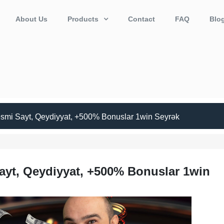
About Us
Products
Contact
FAQ
Blo
smi Sayt, Qeydiyyat, +500% Bonuslar 1win Seyrək
ayt, Qeydiyyat, +500% Bonuslar 1win