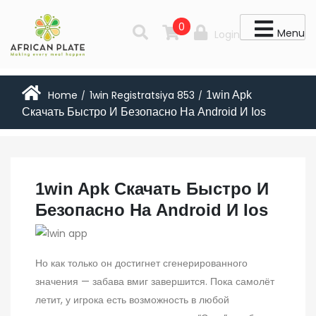
0
Menu
Login
Home
1win Registratsiya 853
1win Apk
/
/
Скачать Быстро И Безопасно На Android И Ios
1win Apk Скачать Быстро И
Безопасно На Android И Ios
Но как только он достигнет сгенерированного
значения — забава вмиг завершится. Пока самолёт
летит, у игрока есть возможность в любой