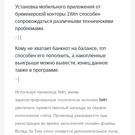
Установка мобильного приложения от
букмекерской конторы 1Win способен
сопровождаться различными техническими
проблемами.
-}{
Кому не хватает банкнот на балансе, тот
способен его пополнить, а накопленные
выигрыши можно вывести, конец данное
также в программе.
-}
Используя промокод 1win, вновь
зарегистрированные посетители исполин
1win
увеличить приветственный награда за первое
пополнение счёта. Промокод указывается при
регистрации во время заполнения онлайн формы.
Вслед За Тем этого появится дополнительное поле,