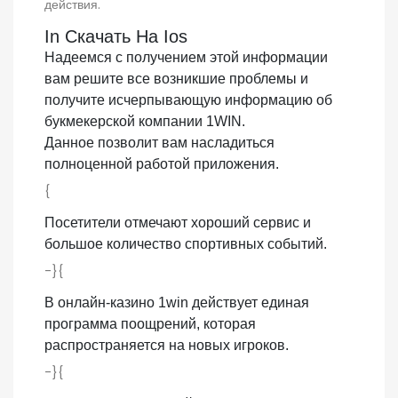
действия.
In Скачать На Ios
Надеемся с получением этой информации
вам решите все возникшие проблемы и
получите исчерпывающую информацию об
букмекерской компании 1WIN.
Данное позволит вам насладиться
полноценной работой приложения.
{
Посетители отмечают хороший сервис и
большое количество спортивных событий.
-}{
В онлайн-казино 1win действует единая
программа поощрений, которая
распространяется на новых игроков.
-}{