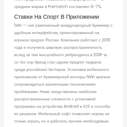
среднем маржа в Prematch составляет 6-7%.
Ставки На Спорт В Приложении
1win — сие узаконенный международный букмекер с
удобным интерфейсом, ориентированный на
игроков предлог России. Компания работает с 2016
года и получила широкую распространенность
вслед за тем масштабного ребрендинга в 2018-м.
со тех пор бренд стал одним предлог лидеров
среди российских беттеров. Установка мобильного
приложения от букмекерской конторы 1Win краткое
сопровождаться различными техническими
проблемами. Ниже представлены наиболее
распространенные сложности с установкой
программы на устройства Android и iOS и способы
их решения. Мобильный софт позволяет игроку не
только играть, но и работать прочие необходимые