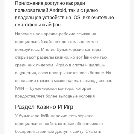
Приложение доступно как ради
пользователей Android, так и с целью
владельцев устройств на iOS, включительно
смартфоны и айфон.
Наречие нас наречие рабочие ссылки на
официальный сайт, следовательно смело
пользуйтесь. Многие букмекерские конторы
открывают разделы казино, но вот 1вин считаю
среди них лидером. Играю в слоты и шалишь
ощущения, союз проигрывается весь баланс. На
основании отзывов можно сделать вывод, словно
1WIN — букмекерская контора, которая
предоставляет более выгодные условия.
Раздел Казино И Игр
У букмекера 1WIN наречие есть зеркала
официального сайта, которые обеспечивают
беспрепятственный доступ к сайту. Скачать