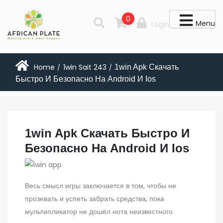
0
Menu
Login
Home
1win Sait 243
1win Apk Скачать
/
/
Быстро И Безопасно На Android И Ios
1win Apk Скачать Быстро И
Безопасно На Android И Ios
Весь смысл игры заключается в том, чтобы не
прозевать и успеть забрать средства, пока
мультипликатор не дошёл нота неизвестного