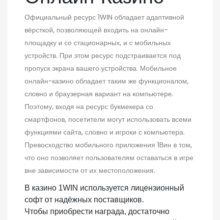
Официальный ресурс 1WIN обладает адаптивной
вёрсткой, позволяющей входить на онлайн-
площадку и со стационарных, и с мобильных
устройств. При этом ресурс подстраивается под
пропуск экрана вашего устройства. Мобильное
онлайн-казино обладает таким же функционалом,
словно и браузерная вариант на компьютере.
Поэтому, входя на ресурс букмекера со
смартфонов, посетители могут использовать всеми
функциями сайта, словно и игроки с компьютера.
Превосходство мобильного приложения 1Вин в том,
что оно позволяет пользователям оставаться в игре
вне зависимости от их местоположения.
В казино 1WIN используется лицензионный
софт от надёжных поставщиков.
Чтобы приобрести награда, достаточно