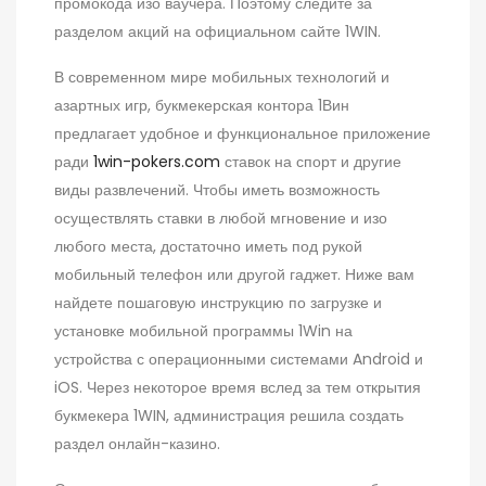
промокода изо ваучера. Поэтому следите за
разделом акций на официальном сайте 1WIN.
В современном мире мобильных технологий и
азартных игр, букмекерская контора 1Вин
предлагает удобное и функциональное приложение
ради
1win-pokers.com
ставок на спорт и другие
виды развлечений. Чтобы иметь возможность
осуществлять ставки в любой мгновение и изо
любого места, достаточно иметь под рукой
мобильный телефон или другой гаджет. Ниже вам
найдете пошаговую инструкцию по загрузке и
установке мобильной программы 1Win на
устройства с операционными системами Android и
iOS. Через некоторое время вслед за тем открытия
букмекера 1WIN, администрация решила создать
раздел онлайн-казино.