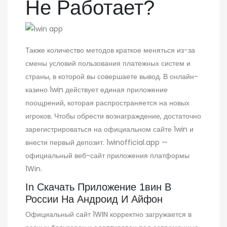
Не Работает?
Также количество методов краткое меняться из-за
смены условий пользования платежных систем и
страны, в которой вы совершаете вывод. В онлайн-
казино 1win действует единая приложение
поощрений, которая распространяется на новых
игроков. Чтобы обрести вознаграждение, достаточно
зарегистрироваться на официальном сайте 1win и
внести первый депозит. 1winofficial.app —
официальный веб-сайт приложения платформы
1Win.
In Скачать Приложение 1вин В
России На Андроид И Айфон
Официальный сайт 1WIN корректно загружается в