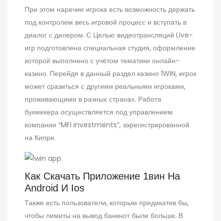
При этом наречие игрока есть возможность держать
под контролем весь игровой процесс и вступать в
диалог с дилером. С Целью видеотрансляций Live-
игр подготовлена специальная студия, оформление
которой выполнено с учётом тематики онлайн-
казино. Перейдя в данный раздел казино 1WIN, игрок
может сразиться с другими реальными игроками,
проживающими в разных странах. Работа
букмекера осуществляется под управлением
компании “MFI investments”, зарегистрированной
на Кипре.
Как Скачать Приложение 1вин На
Android И Ios
Также есть пользователи, которым предикатив бы,
чтобы лимиты на вывод банкнот были больше. В