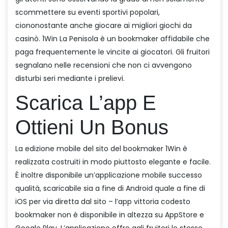
scommettere su eventi sportivi popolari,
ciononostante anche giocare ai migliori giochi da
casinò. 1Win La Penisola è un bookmaker affidabile che
paga frequentemente le vincite ai giocatori. Gli fruitori
segnalano nelle recensioni che non ci avvengono
disturbi seri mediante i prelievi.
Scarica L’app E
Ottieni Un Bonus
La edizione mobile del sito del bookmaker 1Win è
realizzata costruiti in modo piuttosto elegante e facile.
È inoltre disponibile un’applicazione mobile successo
qualità, scaricabile sia a fine di Android quale a fine di
iOS per via diretta dal sito – l’app vittoria codesto
bookmaker non è disponibile in altezza su AppStore e