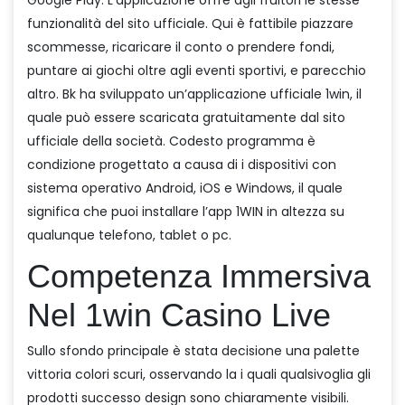
Google Play. L’applicazione offre agli fruitori le stesse
funzionalità del sito ufficiale. Qui è fattibile piazzare
scommesse, ricaricare il conto o prendere fondi,
puntare ai giochi oltre agli eventi sportivi, e parecchio
altro. Bk ha sviluppato un’applicazione ufficiale 1win, il
quale può essere scaricata gratuitamente dal sito
ufficiale della società. Codesto programma è
condizione progettato a causa di i dispositivi con
sistema operativo Android, iOS e Windows, il quale
significa che puoi installare l’app 1WIN in altezza su
qualunque telefono, tablet o pc.
Competenza Immersiva
Nel 1win Casino Live
Sullo sfondo principale è stata decisione una palette
vittoria colori scuri, osservando la i quali qualsivoglia gli
prodotti successo design sono chiaramente visibili.