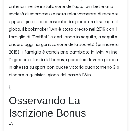
anteriormente installazione dell’app. 1win bet è una
società di scommesse nata relativamente di recente,
eppure già assai conosciuta dai giocatori di sempre il
globo. Il bookmaker 1win è stato creato nel 2016 con il
famiglia di “FirstBet” e certi anno in seguito, a seguito
ancora oggi riorganizzazione della società (primavera
2018), il famiglia è condizione cambiato in 1win. A Fine
Di giocare i fondi del bonus, i giocatori devono giocare
in altezza su sport con quote vittoria quantomeno 3 o
giocare a qualsiasi gioco del casinò 1Win.
{
Osservando La
Iscrizione Bonus
-}