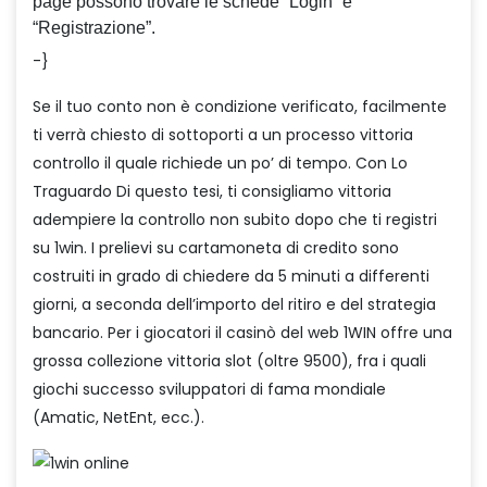
page possono trovare le schede “Login” e
“Registrazione”.
-}
Se il tuo conto non è condizione verificato, facilmente
ti verrà chiesto di sottoporti a un processo vittoria
controllo il quale richiede un po’ di tempo. Con Lo
Traguardo Di questo tesi, ti consigliamo vittoria
adempiere la controllo non subito dopo che ti registri
su 1win. I prelievi su cartamoneta di credito sono
costruiti in grado di chiedere da 5 minuti a differenti
giorni, a seconda dell’importo del ritiro e del strategia
bancario. Per i giocatori il casinò del web 1WIN offre una
grossa collezione vittoria slot (oltre 9500), fra i quali
giochi successo sviluppatori di fama mondiale
(Amatic, NetEnt, ecc.).