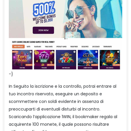
-}
In Seguito la iscrizione e la controllo, potrai entrare al
tuo incontro riservato, eseguire un deposito e
scommettere con soldi evidente in assenza di
preoccuparti di eventuali disturbi al incontro.
Scaricando l’applicazione 1WIN, il bookmaker regala al
acquirente 100 monete, il quale possono risultare