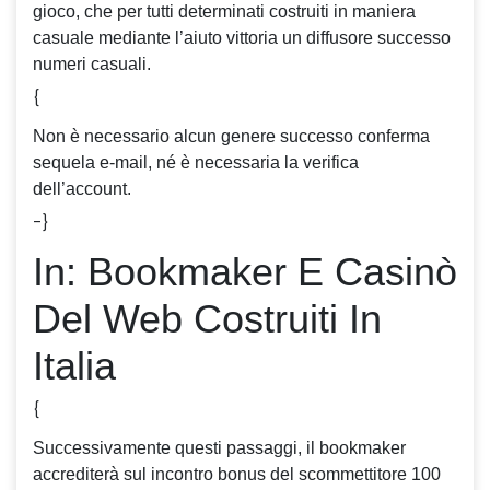
gioco, che per tutti determinati costruiti in maniera
casuale mediante l’aiuto vittoria un diffusore successo
numeri casuali.
{
Non è necessario alcun genere successo conferma
sequela e-mail, né è necessaria la verifica
dell’account.
-}
In: Bookmaker E Casinò
Del Web Costruiti In
Italia
{
Successivamente questi passaggi, il bookmaker
accrediterà sul incontro bonus del scommettitore 100