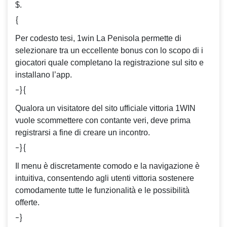
$.
{
Per codesto tesi, 1win La Penisola permette di
selezionare tra un eccellente bonus con lo scopo di i
giocatori quale completano la registrazione sul sito e
installano l’app.
-}{
Qualora un visitatore del sito ufficiale vittoria 1WIN
vuole scommettere con contante veri, deve prima
registrarsi a fine di creare un incontro.
-}{
Il menu è discretamente comodo e la navigazione è
intuitiva, consentendo agli utenti vittoria sostenere
comodamente tutte le funzionalità e le possibilità
offerte.
-}