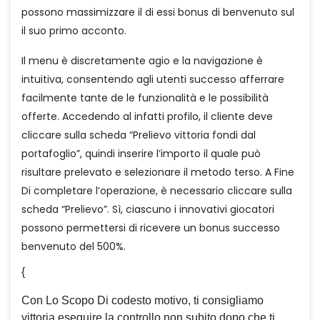
possono massimizzare il di essi bonus di benvenuto sul
il suo primo acconto.
Il menu è discretamente agio e la navigazione è
intuitiva, consentendo agli utenti successo afferrare
facilmente tante de le funzionalità e le possibilità
offerte. Accedendo al infatti profilo, il cliente deve
cliccare sulla scheda “Prelievo vittoria fondi dal
portafoglio”, quindi inserire l’importo il quale può
risultare prelevato e selezionare il metodo terso. A Fine
Di completare l’operazione, è necessario cliccare sulla
scheda “Prelievo”. Sì, ciascuno i innovativi giocatori
possono permettersi di ricevere un bonus successo
benvenuto del 500%.
{
Con Lo Scopo Di codesto motivo, ti consigliamo
vittoria eseguire la controllo non subito dopo che ti