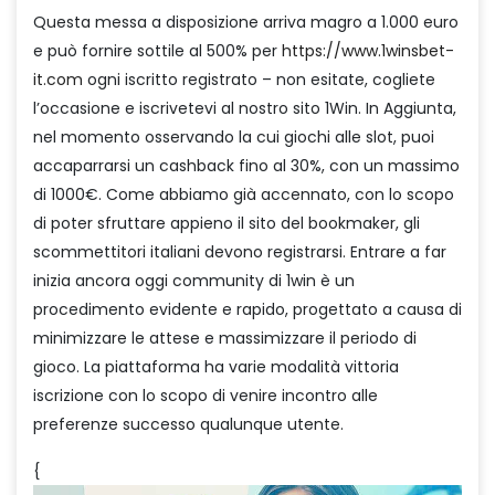
Questa messa a disposizione arriva magro a 1.000 euro
e può fornire sottile al 500% per
https://www.1winsbet-
it.com
ogni iscritto registrato – non esitate, cogliete
l’occasione e iscrivetevi al nostro sito 1Win. In Aggiunta,
nel momento osservando la cui giochi alle slot, puoi
accaparrarsi un cashback fino al 30%, con un massimo
di 1000€. Come abbiamo già accennato, con lo scopo
di poter sfruttare appieno il sito del bookmaker, gli
scommettitori italiani devono registrarsi. Entrare a far
inizia ancora oggi community di 1win è un
procedimento evidente e rapido, progettato a causa di
minimizzare le attese e massimizzare il periodo di
gioco. La piattaforma ha varie modalità vittoria
iscrizione con lo scopo di venire incontro alle
preferenze successo qualunque utente.
{